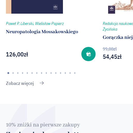
Paweł P. Liberski, Wielisław Papierz
Redakcja naukowa
Życińska
Neuropatologia Mossakowskiego
Gorączka nie
99,00
zł
126,00
zł
54,45
zł
Zobacz więcej
10% zniżki na pierwsze zakupy