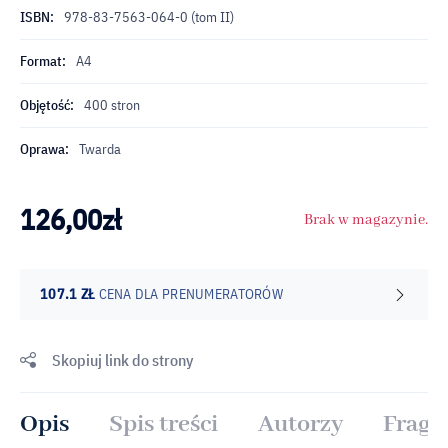
ISBN:
978-83-7563-064-0 (tom II)
Format:
A4
Objętość:
400 stron
Oprawa:
Twarda
126,00
zł
Brak w magazynie.
107.1 ZŁ
CENA DLA PRENUMERATORÓW
Skopiuj link do strony
Opis
Spis treści
Autorzy
Fragm