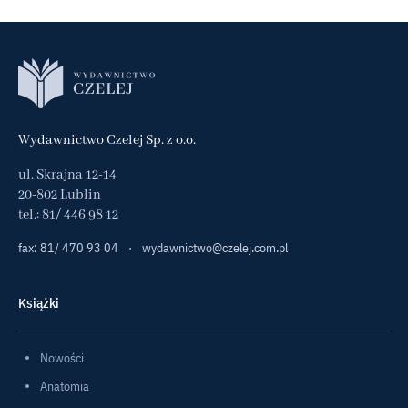
Wydawnictwo Czelej Sp. z o.o.
ul. Skrajna 12-14
20-802 Lublin
tel.:
81/ 446 98 12
fax: 81/ 470 93 04
·
wydawnictwo@czelej.com.pl
Książki
Nowości
Anatomia