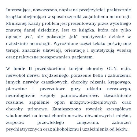
Interesująca, nowoczesna, napisana przejrzyście i praktycznie
książka obejmująca w sposób szeroki zagadnienia neurologii
klinicznej. Każdy problem jest prezentowany przez wybitnego
znawcę danej dziedziny. Jest to książka, która nie tylko
opisuje „co”, ale pokazuje „jak” praktycznie działać w
dziedzinie neurologii. Wyróżnione części tekstu poświęcone
terapii znacznie ułatwiają orientację i syntetyzują wiedzę
oraz praktyczne postępowanie z pacjentem.
W
tomie II
przedstawiono kolejne choroby OUN, m.in.
nerwoból nerwu trójdzielnego, porażenie Bella i zaburzenia
innych nerwów czaszkowych, choroby rdzenia kręgowego,
pierwotne i przerzutowe guzy układu nerwowego,
neurologiczne zespoły paranowotworowe, stwardnienie
rozsiane, zapalenie opon mózgowo-rdzeniowych oraz
choroby prionowe. Zamieszczono również szczegółowe
wiadomości na temat chorób nerwów obwodowych i mięśni,
zespołów przewlekłego zmęczenia, zaburzeń
psychiatrycznych oraz alkoholizmu i uzależnienia od leków.