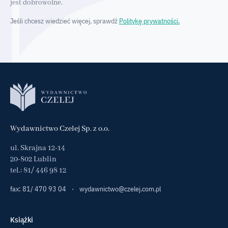
jest dobrowolne.
Jeśli chcesz wiedzieć więcej, sprawdź
Politykę prywatności.
Wydawnictwo Czelej Sp. z o.o.
ul. Skrajna 12-14
20-802 Lublin
tel.:
81/ 446 98 12
fax: 81/ 470 93 04
·
wydawnictwo@czelej.com.pl
Książki