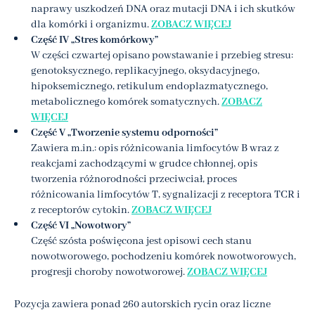
naprawy uszkodzeń DNA oraz mutacji DNA i ich skutków
dla komórki i organizmu.
ZOBACZ WIĘCEJ
Część IV „Stres komórkowy”
W części czwartej opisano powstawanie i przebieg stresu:
genotoksycznego, replikacyjnego, oksydacyjnego,
hipoksemicznego, retikulum endoplazmatycznego,
metabolicznego komórek somatycznych.
ZOBACZ
WIĘCEJ
Część V „Tworzenie systemu odporności”
Zawiera m.in.: opis różnicowania limfocytów B wraz z
reakcjami zachodzącymi w grudce chłonnej, opis
tworzenia różnorodności przeciwciał, proces
różnicowania limfocytów T, sygnalizacji z receptora TCR i
z receptorów cytokin.
ZOBACZ WIĘCEJ
Część VI „Nowotwory”
Część szósta poświęcona jest opisowi cech stanu
nowotworowego, pochodzeniu komórek nowotworowych,
progresji choroby nowotworowej.
ZOBACZ WIĘCEJ
Pozycja zawiera ponad 260 autorskich rycin oraz liczne