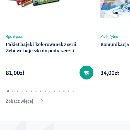
Aga Kękuś
Piotr Tytoń
Pakiet bajek i kolorowanek z serii:
Komunikacja 
Zębowe bajeczki do poduszeczki
81,00
zł
34,00
zł
Zobacz więcej