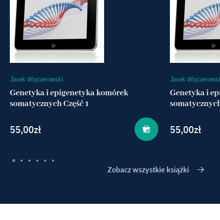
Jacek Wojcierowski
Jacek Wojcierows
Genetyka i epigenetyka komórek
Genetyka i e
somatycznych Część 1
somatycznych
55,00
zł
55,00
zł
Zobacz wszystkie książki