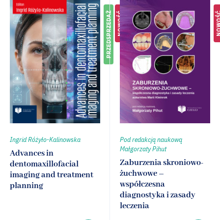
PRZEDSPRZEDAŻ
NOWOŚĆ
NOWO
Ingrid Różyło-Kalinowska
Pod redakcją naukową
Małgorzaty Pihut
Advances in
Zaburzenia skroniowo-
dentomaxillofacial
żuchwowe –
imaging and treatment
współczesna
planning
diagnostyka i zasady
leczenia