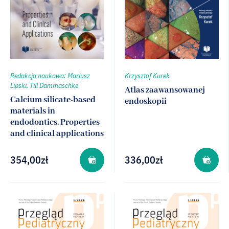
Redakcja naukowa: Mariusz
Krzysztof Kurek
Lipski, Till Dammaschke
Atlas zaawansowanej
Calcium silicate-based
endoskopii
materials in
endodontics. Properties
and clinical applications
354,00
zł
336,00
zł