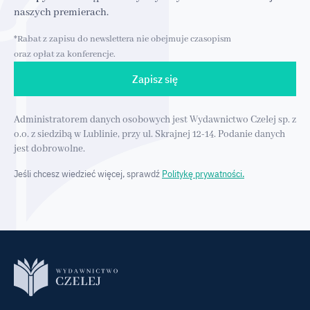
naszych premierach.
*Rabat z zapisu do newslettera nie obejmuje czasopism
oraz opłat za konferencje.
Zapisz się
Administratorem danych osobowych jest Wydawnictwo Czelej sp. z
o.o. z siedzibą w Lublinie, przy ul. Skrajnej 12-14. Podanie danych
jest dobrowolne.
Jeśli chcesz wiedzieć więcej, sprawdź
Politykę prywatności.