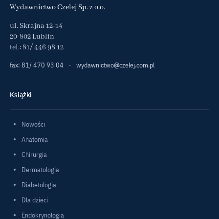
Wydawnictwo Czelej Sp. z o.o.
ul. Skrajna 12-14
20-802 Lublin
tel.:
81/ 446 98 12
fax: 81/ 470 93 04
·
wydawnictwo@czelej.com.pl
Książki
Nowości
Anatomia
Chirurgia
Dermatologia
Diabetologia
Dla dzieci
Endokrynologia