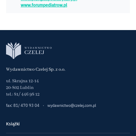
www.forumpediatrow.pl
Wydawnictwo Czelej Sp. z o.o.
ul. Skrajna 12-14
20-802 Lublin
tel.:
81/ 446 98 12
fax: 81/ 470 93 04
·
wydawnictwo@czelej.com.pl
Książki