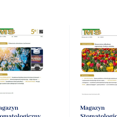
agazyn
Magazyn
tomatologiczny
Stomatologi