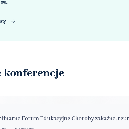
15%
.
aty
 konferencje
plinarne Forum Edukacyjne Choroby zakaźne, reum