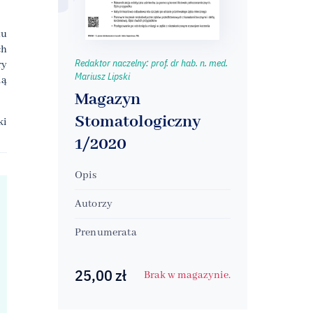
nu
ch
Redaktor naczelny: prof. dr hab. n. med.
ry
Mariusz Lipski
ią
Magazyn
Stomatologiczny
ki
1/2020
Opis
Autorzy
Prenumerata
25,00
zł
Brak w magazynie.