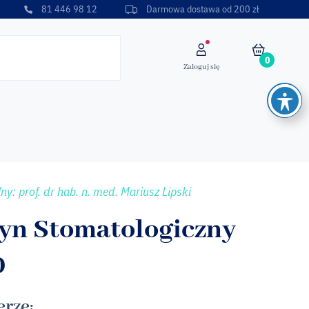
81 446 98 12
Darmowa dostawa od 200 zł
0
Zaloguj się
ny: prof. dr hab. n. med. Mariusz Lipski
yn Stomatologiczny
0
rze: