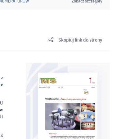
ENUMERATORÓW
Zobacz szczegóły
Skopiuj link do strony
 z
ie
IU
ów
ii
VE