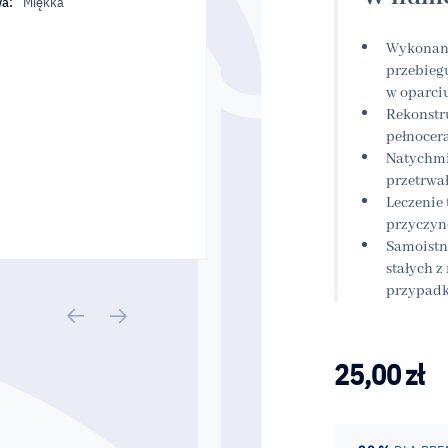
a:
Miękka
Wykonani
przebieg
w oparci
Rekonstr
pełnocer
Natychmi
przetrwa
Leczenie
przyczyn
Samoistn
stałych 
przypad
25,00
zł