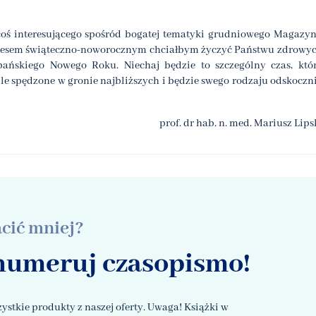
 coś interesującego spośród bogatej tematyki grudniowego Magazy
okresem świąteczno-noworocznym chciałbym życzyć Państwu zdrowy
ańskiego Nowego Roku. Niechaj będzie to szczególny czas, któ
 spędzone w gronie najbliższych i będzie swego rodzaju odskoczn
prof. dr hab. n. med. Mariusz Lips
acić mniej?
numeruj czasopismo!
ystkie produkty z naszej oferty. Uwaga! Książki w