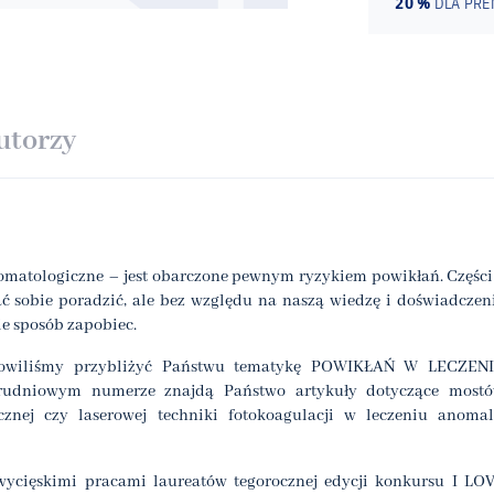
20 %
DLA PR
utorzy
 stomatologiczne – jest obarczone pewnym ryzykiem powikłań. Części
 sobie poradzić, ale bez względu na naszą wiedzę i doświadczen
e sposób zapobiec.
anowiliśmy przybliżyć Państwu tematykę POWIKŁAŃ W LECZEN
dniowym numerze znajdą Państwo artykuły dotyczące most
znej czy laserowej techniki fotokoagulacji w leczeniu anomal
ycięskimi pracami laureatów tegorocznej edycji konkursu I LO