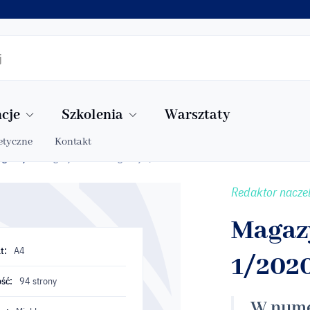
cje
Szkolenia
Warsztaty
etyczne
Kontakt
ogiczny
Magazyn Stomatologiczny 1/2020
»
Redaktor naczel
Magaz
t:
A4
1/202
ść:
94 strony
W nume