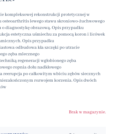
e kompleksowej rekonstrukcji protetycznej w
u osteoarthritis lewego stawu skroniowo‑żuchwowego
u o diagnostykę obrazową. Opis przypadku
ukcja estetyczna uśmiechu za pomocą koron i licówek
amicznych. Opis przypadku
astowa odbudowa kła szczęki po utracie
łego zęba mlecznego
 techniką regeneracji wgłobionego zęba
owego ropnia dołu nadkłowego
a reerupcja po całkowitym wbiciu zębów siecznych
z niezakończonym rozwojem korzenia. Opis dwóch
ków
Brak w magazynie.