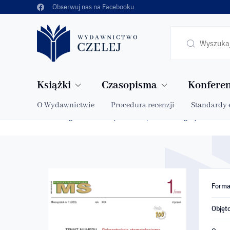
Obserwuj nas na Facebooku
Książki
Czasopisma
Konferen
O Wydawnictwie
Procedura recenzji
Standardy 
Strona główna
Sklep
Czasopisma
Magazyn Stomatol
»
»
»
Forma
Objęto