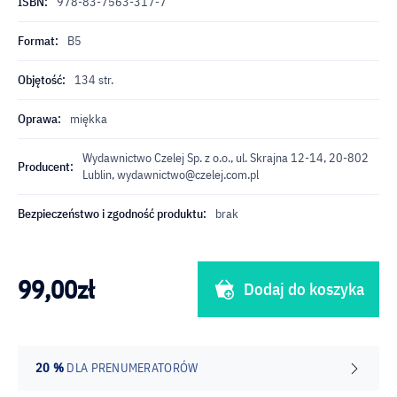
ISBN:
978-83-7563-317-7
Format:
B5
Objętość:
134 str.
Oprawa:
miękka
Wydawnictwo Czelej Sp. z o.o., ul. Skrajna 12-14, 20-802
Producent:
Lublin,
wydawnictwo@czelej.com.pl
Bezpieczeństwo i zgodność produktu:
brak
99,00
zł
Dodaj do koszyka
20 %
DLA PRENUMERATORÓW