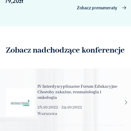
79,20
zł
Zobacz prenumeraty
Zobacz nadchodzące konferencje
IV Interdyscyplinarne Forum Edukacyjne
Choroby zakaźne, reumatologia i
onkologia
28.10.2022 - 29.10.2022
Warszawa