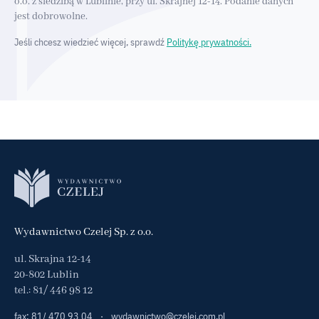
o.o. z siedzibą w Lublinie, przy ul. Skrajnej 12-14. Podanie danych
jest dobrowolne.
Jeśli chcesz wiedzieć więcej, sprawdź
Politykę prywatności.
Wydawnictwo Czelej Sp. z o.o.
ul. Skrajna 12-14
20-802 Lublin
tel.:
81/ 446 98 12
fax: 81/ 470 93 04
·
wydawnictwo@czelej.com.pl