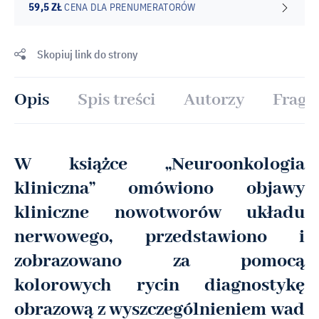
59,5 ZŁ
CENA DLA PRENUMERATORÓW
Skopiuj link do strony
Opis
Spis treści
Autorzy
Fragm
W książce „Neuroonkologia
kliniczna” omówiono objawy
kliniczne nowotworów układu
nerwowego, przedstawiono i
zobrazowano za pomocą
kolorowych rycin diagnostykę
obrazową z wyszczególnieniem wad