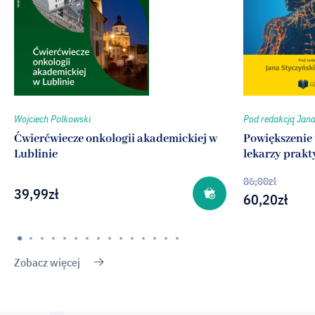
Wojciech Polkowski
Pod redakcją Jana 
Ćwierćwiecze onkologii akademickiej w
Powiększenie
Lublinie
lekarzy prak
86,00
zł
39,99
zł
60,20
zł
Zobacz więcej