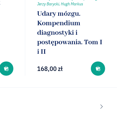
k
Jerzy Barycki, Hugh Markus
Udary mózgu.
Kompendium
diagnostyki i
postępowania. Tom I
i II
168,00
zł