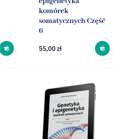
epigenetyka
komórek
somatycznych Część
6
55,00
zł