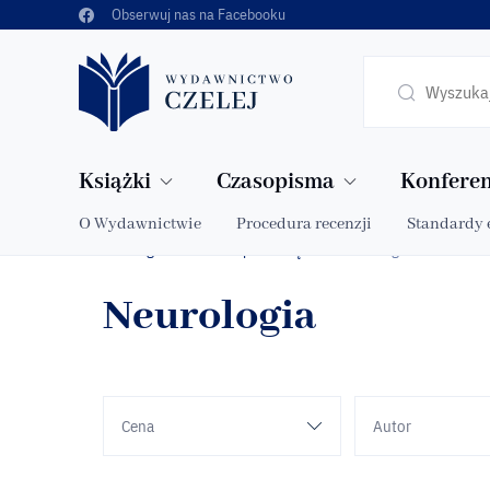
Obserwuj nas na Facebooku
Książki
Czasopisma
Konferen
O Wydawnictwie
Procedura recenzji
Standardy 
Strona główna
Sklep
Książki
Neurologia
»
»
»
Neurologia
Cena
Autor