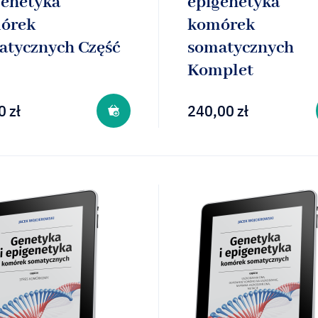
genetyka
epigenetyka
órek
komórek
atycznych Część
somatycznych
Komplet
0
zł
240,00
zł