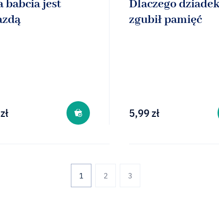
 babcia jest
Dlaczego dziade
azdą
zgubił pamięć
zł
5,99
zł
2
3