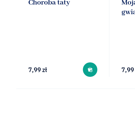
Choroba taty
Moja
gwi
7,99
zł
7,99