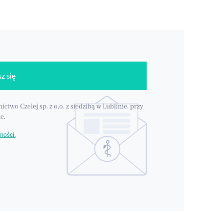
z się
o Czelej sp. z o.o. z siedzibą w Lublinie, przy
e.
ności.