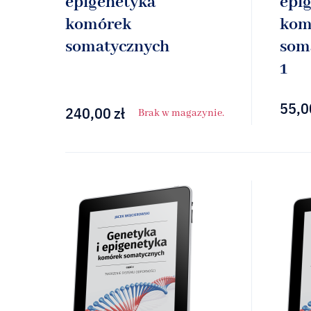
epigenetyka
epi
komórek
kom
somatycznych
som
1
55,0
240,00
zł
Brak w magazynie.