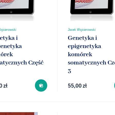
ojcierowski
Jacek Wojcierowski
etyka i
Genetyka i
genetyka
epigenetyka
órek
komórek
atycznych Część
somatycznych Cz
3
0
zł
55,00
zł