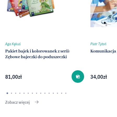
Aga Kękuś
Piotr Tytoń
Pakiet bajek i kolorowanek z serii:
Komunikacja 
Zębowe bajeczki do poduszeczki
81,00
zł
34,00
zł
Zobacz więcej