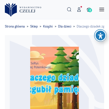
0
Strona główna
Sklep
Książki
Dla dzieci
Dlaczego dziadek zgubi
»
»
»
»