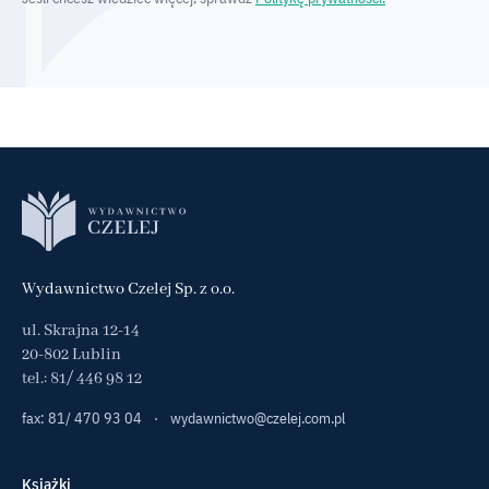
Wydawnictwo Czelej Sp. z o.o.
ul. Skrajna 12-14
20-802 Lublin
tel.:
81/ 446 98 12
fax: 81/ 470 93 04
·
wydawnictwo@czelej.com.pl
Książki