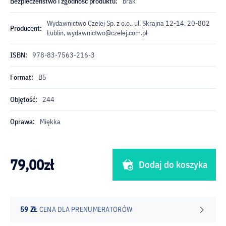
Bezpieczeństwo i zgodność produktu:
brak
Wydawnictwo Czelej Sp. z o.o., ul. Skrajna 12-14, 20-802
Producent:
Lublin,
wydawnictwo@czelej.com.pl
ISBN:
978-83-7563-216-3
Format:
B5
Objętość:
244
Oprawa:
Miękka
79,00
zł
Dodaj do koszyka
59 ZŁ
CENA DLA PRENUMERATORÓW