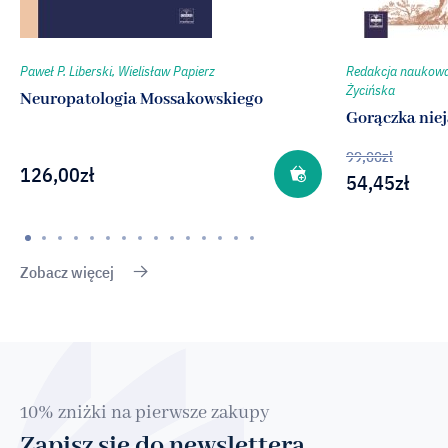
Paweł P. Liberski, Wielisław Papierz
Redakcja naukowa
Życińska
Neuropatologia Mossakowskiego
Gorączka nie
99,00
zł
126,00
zł
54,45
zł
Zobacz więcej
10% zniżki na pierwsze zakupy
Zapisz się do newslettera