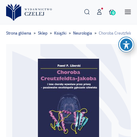
0
Strona główna
Sklep
Książki
Neurologia
Choroba Creutzfeldta-
»
»
»
»