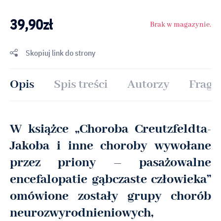
39,90
zł
Brak w magazynie.
Skopiuj link do strony
Opis
Spis treści
Autorzy
Fragm
W książce „Choroba Creutzfeldta-
Jakoba i inne choroby wywołane
przez priony – pasażowalne
encefalopatie gąbczaste człowieka”
omówione zostały grupy chorób
neurozwyrodnieniowych,