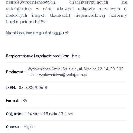
neurozwyrodnieniowych, charakteryzujących się
odkładaniem w ośro- dkowym układzie nerwowym (i
niektórych innych tkankach) nieprawidłowej izoformy
białka, prionu PrPSc.
Najniższa cena z 30 dni: 39,90 zł
Bezpieczeństwo i zgodność produktu:
brak
Wydawnictwo Czelej Sp. z o.o., ul. Skrajna 12-14, 20-802
Producent:
Lublin,
wydawnictwo@czelej.com.pl
ISBN:
83-89309-06-8
Format:
B5
Objętość:
124 stron. 15 rycin. 17 tabel.
Oprawa:
Miękka