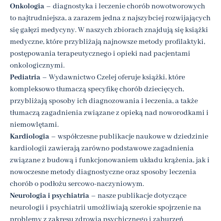
Onkologia
– diagnostyka i leczenie chorób nowotworowych
to najtrudniejsza, a zarazem jedna z najszybciej rozwijających
się gałęzi medycyny. W naszych zbiorach znajdują się książki
medyczne, które przybliżają najnowsze metody profilaktyki,
postępowania terapeutycznego i opieki nad pacjentami
onkologicznymi.
Pediatria
– Wydawnictwo Czelej oferuje książki, które
kompleksowo tłumaczą specyfikę chorób dziecięcych,
przybliżają sposoby ich diagnozowania i leczenia, a także
tłumaczą zagadnienia związane z opieką nad noworodkami i
niemowlętami.
Kardiologia
– współczesne publikacje naukowe w dziedzinie
kardiologii zawierają zarówno podstawowe zagadnienia
związane z budową i funkcjonowaniem układu krążenia, jak i
nowoczesne metody diagnostyczne oraz sposoby leczenia
chorób o podłożu sercowo-naczyniowym.
Neurologia i psychiatria
– nasze publikacje dotyczące
neurologii i psychiatrii umożliwiają szerokie spojrzenie na
problemy z zakresu zdrowia psychicznego i zaburzeń