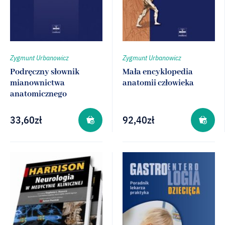
Zygmunt Urbanowicz
Zygmunt Urbanowicz
Podręczny słownik
Mała encyklopedia
mianownictwa
anatomii człowieka
anatomicznego
33,60
zł
92,40
zł