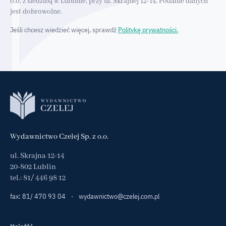
o.o. z siedzibą w Lublinie, przy ul. Skrajnej 12-14. Podanie danych
jest dobrowolne.
Jeśli chcesz wiedzieć więcej, sprawdź
Politykę prywatności.
Wydawnictwo Czelej Sp. z o.o.
ul. Skrajna 12-14
20-802 Lublin
tel.:
81/ 446 98 12
fax: 81/ 470 93 04
·
wydawnictwo@czelej.com.pl