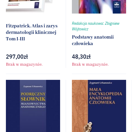
Redakcja naukowa: Zbigniew
Fitzpatrick. Atlas i zarys
Wójtowicz
dermatologii klinicznej
Podstawy anatomii
Tom I-III
człowieka
297,00
zł
48,30
zł
Brak w magazynie.
Brak w magazynie.