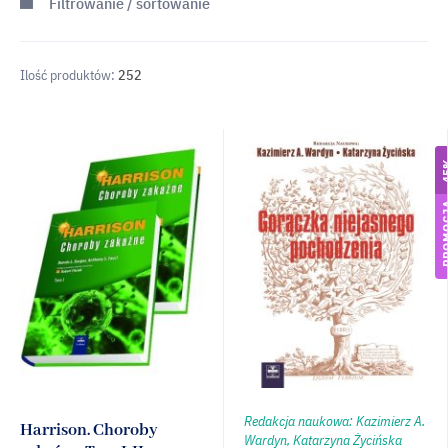
Filtrowanie / sortowanie
Ilość produktów:
252
-4
PROMO
Redakcja naukowa: Kazimierz A.
Harrison. Choroby
Wardyn, Katarzyna Życińska