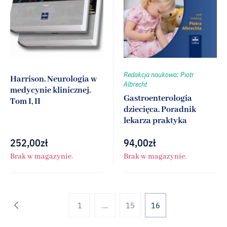
Redakcja naukowa: Piotr
Harrison. Neurologia w
Albrecht
medycynie klinicznej.
Gastroenterologia
Tom I, II
dziecięca. Poradnik
lekarza praktyka
252,00
zł
94,00
zł
Brak w magazynie.
Brak w magazynie.
1
...
15