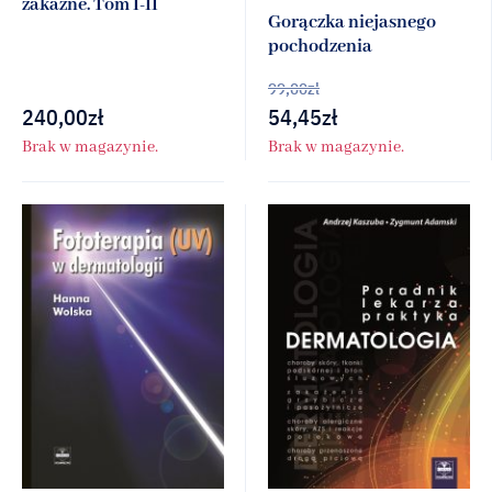
zakaźne. Tom I-II
Gorączka niejasnego
pochodzenia
99,00
zł
240,00
zł
54,45
zł
Brak w magazynie.
Brak w magazynie.