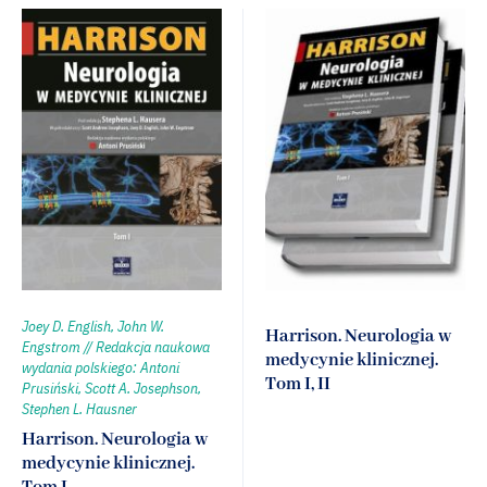
Joey D. English, John W.
Harrison. Neurologia w
Engstrom // Redakcja naukowa
medycynie klinicznej.
wydania polskiego: Antoni
Tom I, II
Prusiński, Scott A. Josephson,
Stephen L. Hausner
Harrison. Neurologia w
medycynie klinicznej.