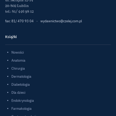
ul. Skrajna 12-14
20-802 Lublin
tel.:
81/ 446 98 12
fax: 81/ 470 93 04
·
wydawnictwo@czelej.com.pl
Książki
Nowości
Anatomia
Chirurgia
Dermatologia
Diabetologia
Dla dzieci
Endokrynologia
Farmakologia