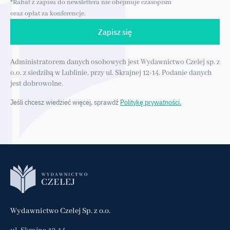
*Rabat z zapisu do newslettera nie obejmuje czasopism
oraz opłat za konferencje.
Zapisz się
Administratorem danych osobowych jest Wydawnictwo Czelej sp. z
o.o. z siedzibą w Lublinie, przy ul. Skrajnej 12-14. Podanie danych
jest dobrowolne.
Jeśli chcesz wiedzieć więcej, sprawdź
Politykę prywatności.
Wydawnictwo Czelej Sp. z o.o.