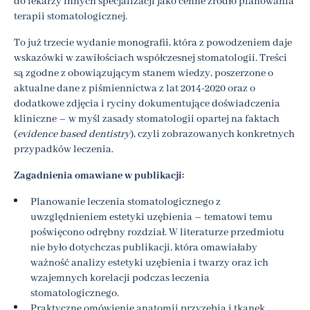
do lekarzy innych specjalizacji jako cenne źródło planowania
terapii stomatologicznej.
To już trzecie wydanie monografii, która z powodzeniem daje
wskazówki w zawiłościach współczesnej stomatologii. Treści
są zgodne z obowiązującym stanem wiedzy, poszerzone o
aktualne dane z piśmiennictwa z lat 2014-2020 oraz o
dodatkowe zdjęcia i ryciny dokumentujące doświadczenia
kliniczne – w myśl zasady stomatologii opartej na faktach
(
evidence based dentistry
), czyli zobrazowanych konkretnych
przypadków leczenia.
Zagadnienia omawiane w publikacji:
Planowanie leczenia stomatologicznego z
uwzględnieniem estetyki uzębienia – tematowi temu
poświęcono odrębny rozdział. W literaturze przedmiotu
nie było dotychczas publikacji, która omawiałaby
ważność analizy estetyki uzębienia i twarzy oraz ich
wzajemnych korelacji podczas leczenia
stomatologicznego.
Praktyczne omówienie anatomii przyzębia i tkanek