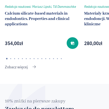
Redakcja naukowa: Mariusz Lipski, Till Dammaschke
Redakcja naukowa:
Calcium silicate-based materials in
Materiały kr
endodontics. Properties and clinical
endodoncji. W
applications
kliniczne
354,00
zł
280,00
zł
Zobacz więcej
10% zniżki na pierwsze zakupy