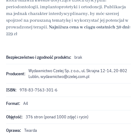
która omawia kwestie dotyczące trzech dyscyplin:
periodontologii, implantoprotetyki i ortodoncji. Publikacja
ma jednak charakter interdyscyplinarny, by móc szerzej
spojrzeć na poruszaną tematykę i wykorzystać jej potencjał w
prowadzonej terapii.
Najniższa cena w ciągu ostatnich 30 dni:
229 zł
Bezpieczeństwo i zgodność produktu:
brak
Wydawnictwo Czelej Sp. z o.o., ul. Skrajna 12-14, 20-802
Producent:
Lublin,
wydawnictwo@czelej.com.pl
ISBN:
978-83-7563-301-6
Format:
A4
Objętość:
376 stron (ponad 1000 zdjęć i rycin)
Oprawa:
Twarda