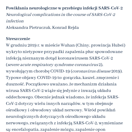
Powikłania neurologiczne w przebiegu infekcji SARS-CoV-2
Neurological complications in the course of SARS-CoV-2
infection
Aleksandra Pietruczuk, Konrad Rejda
Streszczenie
W grudniu 2019 r. w mieście Wuhan (Chiny, prowincja Hubei)
wykryto nietypowe przypadki zapalenia płuc spowodowane
infekcją nieznanym dotąd koronawirusem SARS-CoV-2
(
severe acute respiratory syndrome coronavirus
2),
wywołującym chorobę COVID-19 (
coronavirus disease
2019).
Typowe objawy COVID-19 to: gorączka, kaszel, zmęczenie i
duszność. Początkowo uważano, że mechanizm działania
wirusa SARS-CoV-2 wiąże się jedynie z inwazją układu
oddechowego. Obecnie jednak wiadomo, że infekcja SARS-
CoV-2 dotyczy wielu innych narządów, w tym obejmuje
ośrodkowy i obwodowy układ nerwowy. Wśród powikłań
neurologicznych dotyczących ośrodkowego układu
nerwowego, związanych z infekcją SARS-CoV-2, wymieniane
są: encefalopatia, zapalenie mózgu, zapalenie opon