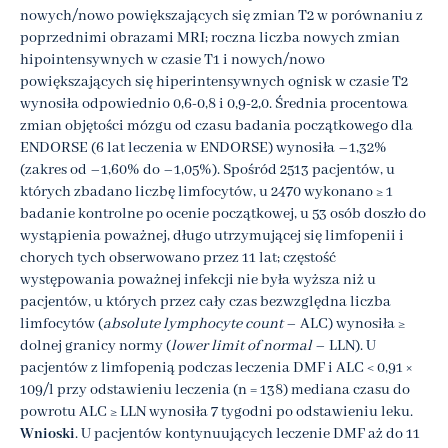
nowych/nowo powiększających się zmian T2 w porównaniu z
poprzednimi obrazami MRI; roczna liczba nowych zmian
hipointensywnych w czasie T1 i nowych/nowo
powiększających się hiperintensywnych ognisk w czasie T2
wynosiła odpowiednio 0,6-0,8 i 0,9-2,0. Średnia procentowa
zmian objętości mózgu od czasu badania początkowego dla
ENDORSE (6 lat leczenia w ENDORSE) wynosiła –1,32%
(zakres od –1,60% do –1,05%). Spośród 2513 pacjentów, u
których zbadano liczbę limfocytów, u 2470 wykonano ≥ 1
badanie kontrolne po ocenie początkowej, u 53 osób doszło do
wystąpienia poważnej, długo utrzymującej się limfopenii i
chorych tych obserwowano przez 11 lat; częstość
występowania poważnej infekcji nie była wyższa niż u
pacjentów, u których przez cały czas bezwzględna liczba
limfocytów (
absolute lymphocyte count
– ALC) wynosiła ≥
dolnej granicy normy (
lower limit of normal
– LLN). U
pacjentów z limfopenią podczas leczenia DMF i ALC < 0,91 ×
109/l przy odstawieniu leczenia (n = 138) mediana czasu do
powrotu ALC ≥ LLN wynosiła 7 tygodni po odstawieniu leku.
Wnioski
. U pacjentów kontynuujących leczenie DMF aż do 11