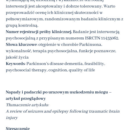
wyłaniającą się dziedziną i wykazano, że ten rodzaj
interwencji jest akceptowalny i dobrze tolerowany. Warto
przeprowadzić ocenę ich klinicznej skuteczności w
pełnowymiarowym, randomizowanym badaniu klinicznym z
grupą kontrolną.
Numer rejestracji próby klinicznej.
Badanie jest interwencją
psychosocjalną z przypisanym numerem ISRCTN 11455062.
Słowa kluczowe
: otępienie w chorobie Parkinsona,
wykonalność, terapia psychosocjalna, funkcje poznawcze,
jakość życia
Keywords
: Parkinson’s disease dementia, feasibility,
psychosocial therapy, cognition, quality of life
Napady i padaczki po urazowym uszkodzeniu mózgu –
artykuł przeglądowy
Tłumaczenie artykułu:
A review of seizures and epilepsy following traumatic brain
injury
Streszczenie