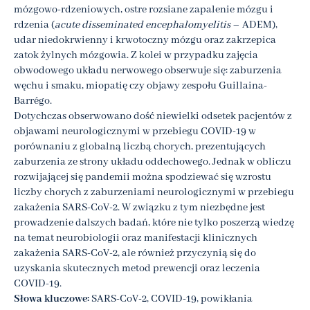
mózgowo-rdzeniowych, ostre rozsiane zapalenie mózgu i
rdzenia (
acute disseminated encephalomyelitis
– ADEM),
udar niedokrwienny i krwotoczny mózgu oraz zakrzepica
zatok żylnych mózgowia. Z kolei w przypadku zajęcia
obwodowego układu nerwowego obserwuje się: zaburzenia
węchu i smaku, miopatię czy objawy zespołu Guillaina-
Barrégo.
Dotychczas obserwowano dość niewielki odsetek pacjentów z
objawami neurologicznymi w przebiegu COVID-19 w
porównaniu z globalną liczbą chorych, prezentujących
zaburzenia ze strony układu oddechowego. Jednak w obliczu
rozwijającej się pandemii można spodziewać się wzrostu
liczby chorych z zaburzeniami neurologicznymi w przebiegu
zakażenia SARS-CoV-2. W związku z tym niezbędne jest
prowadzenie dalszych badań, które nie tylko poszerzą wiedzę
na temat neurobiologii oraz manifestacji klinicznych
zakażenia SARS-CoV-2, ale również przyczynią się do
uzyskania skutecznych metod prewencji oraz leczenia
COVID-19.
Słowa kluczowe:
SARS-CoV-2, COVID-19, powikłania