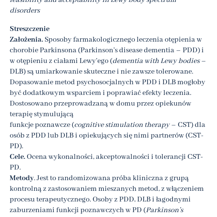
feasibility and acceptability in Lewy body spectrum
disorders
Streszczenie
Założenia.
Sposoby farmakologicznego leczenia otępienia w
chorobie Parkinsona (Parkinson’s disease dementia – PDD) i
w otępieniu z ciałami Lewy’ego (
dementia with Lewy bodies
–
DLB) są umiarkowanie skuteczne i nie zawsze tolerowane.
Dopasowanie metod psychosocjalnych w PDD i DLB mogłoby
być dodatkowym wsparciem i poprawiać efekty leczenia.
Dostosowano przeprowadzaną w domu przez opiekunów
terapię stymulującą
funkcje poznawcze (
cognitive stimulation therapy
– CST) dla
osób z PDD lub DLB i opiekujących się nimi partnerów (CST-
PD).
Cele.
Ocena wykonalności, akceptowalności i tolerancji CST-
PD.
Metody
. Jest to randomizowana próba kliniczna z grupą
kontrolną z zastosowaniem mieszanych metod, z włączeniem
procesu terapeutycznego. Osoby z PDD, DLB i łagodnymi
zaburzeniami funkcji poznawczych w PD (
Parkinson’s