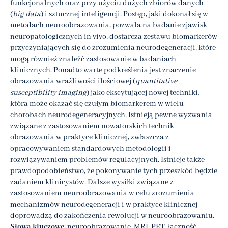
funkcjonalnych oraz przy użyciu dużych zbiorów danych
(
big data
) i sztucznej inteligencji. Postęp, jaki dokonał się w
metodach neuroobrazowania, pozwala na badanie zjawisk
neuropatologicznych in vivo, dostarcza zestawu biomarkerów
przyczyniających się do zrozumienia neurodegeneracji, które
mogą również znaleźć zastosowanie w badaniach
klinicznych. Ponadto warte podkreślenia jest znaczenie
obrazowania wrażliwości ilościowej (
quantitative
susceptibility imaging
) jako ekscytującej nowej techniki,
która może okazać się czułym biomarkerem w wielu
chorobach neurodegeneracyjnych. Istnieją pewne wyzwania
związane z zastosowaniem nowatorskich technik
obrazowania w praktyce klinicznej, zwłaszcza z
opracowywaniem standardowych metodologii i
rozwiązywaniem problemów regulacyjnych. Istnieje także
prawdopodobieństwo, że pokonywanie tych przeszkód będzie
zadaniem klinicystów. Dalsze wysiłki związane z
zastosowaniem neuroobrazowania w celu zrozumienia
mechanizmów neurodegeneracji i w praktyce klinicznej
doprowadzą do zakończenia rewolucji w neuroobrazowaniu.
Słowa kluczowe
: neuroobrazowanie, MRI, PET, łączność,