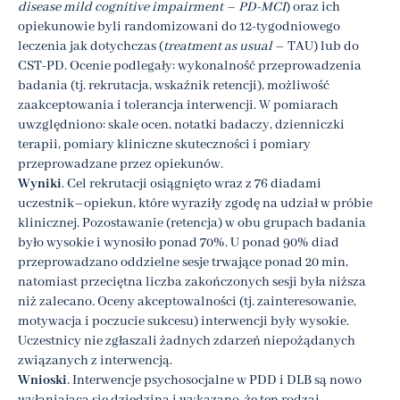
disease mild cognitive impairment – PD-MCI
) oraz ich
opiekunowie byli randomizowani do 12-tygodniowego
leczenia jak dotychczas (
treatment as usual
– TAU) lub do
CST-PD. Ocenie podlegały: wykonalność przeprowadzenia
badania (tj. rekrutacja, wskaźnik retencji), możliwość
zaakceptowania i tolerancja interwencji. W pomiarach
uwzględniono: skale ocen, notatki badaczy, dzienniczki
terapii, pomiary kliniczne skuteczności i pomiary
przeprowadzane przez opiekunów.
Wyniki
. Cel rekrutacji osiągnięto wraz z 76 diadami
uczestnik–opiekun, które wyraziły zgodę na udział w próbie
klinicznej. Pozostawanie (retencja) w obu grupach badania
było wysokie i wynosiło ponad 70%. U ponad 90% diad
przeprowadzano oddzielne sesje trwające ponad 20 min,
natomiast przeciętna liczba zakończonych sesji była niższa
niż zalecano. Oceny akceptowalności (tj. zainteresowanie,
motywacja i poczucie sukcesu) interwencji były wysokie.
Uczestnicy nie zgłaszali żadnych zdarzeń niepożądanych
związanych z interwencją.
Wnioski
. Interwencje psychosocjalne w PDD i DLB są nowo