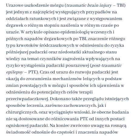
Urazowe uszkodzenie mózgu (
traumatic brain injury
– TBI)
jest jednym z najczęściej występujących przypadków na
oddziałach ratunkowych i jest związane z występowaniem
drgawek o różnym stopniu nasilenia w różnym czasie po
urazie. W artykule opisano epidemiologię wczesnych i
późnych napadów drgawkowych po TBI, znaczenie różnego
typu krwotoków śródczaszkowych w odniesieniu do ryzyka
późniejszej padaczki oraz niedostatki aktualnego stanu
wiedzy na temat czynników zagrożenia wpływających na
ryzyko wystąpienia padaczki pourazowej (
post-traumatic
epilepsy
– PTE). Czas od urazu do rozwoju padaczki jest
okazją do zrozumienia mechanizmów leżących u podstaw
zmian powstających w mózgu i sposobów ich ujawnienia w
odniesieniu do potencjalnych celów terapii
przeciwpadaczkowej. Dokonano także przeglądu istniejących
sposobów leczenia, zarówno zachowawczych, jak i
chirurgicznych, oraz wyciągnięto wnioski, że obecne badania
nie są dostosowane do różnicowania PTE od innych postaci
ogniskowej padaczki. Na koniec zwrócono uwagę na rosnącą
świadomość odnośnie do częstości i znaczenia napadów