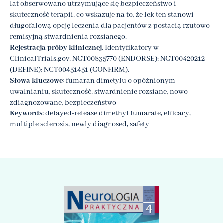
lat obserwowano utrzymujące się bezpieczeństwo i
skuteczność terapii, co wskazuje na to, że lek ten stanowi
długofalową opcję leczenia dla pacjentów z postacią rzutowo-
remisyjną stwardnienia rozsianego.
Rejestracja próby klinicznej
. Identyfikatory w
ClinicalTrials.gov, NCT00835770 (ENDORSE); NCT00420212
(DEFINE); NCT00451451 (CONFIRM).
Słowa kluczowe
: fumaran dimetylu o opóźnionym
uwalnianiu, skuteczność, stwardnienie rozsiane, nowo
zdiagnozowane, bezpieczeństwo
Keywords
: delayed-release dimethyl fumarate, efficacy,
multiple sclerosis, newly diagnosed, safety