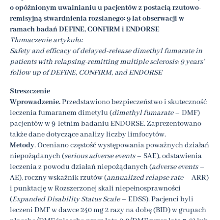
o opóźnionym uwalnianiu u pacjentów z postacią rzutowo-
remisyjną stwardnienia rozsianego: 9 lat obserwacji w
ramach badań DEFINE, CONFIRM i ENDORSE
Tłumaczenie artykułu:
Safety and efficacy of delayed-release dimethyl fumarate in
patients with relapsing-remitting multiple sclerosis: 9 years’
follow up of DEFINE, CONFIRM, and ENDORSE
Streszczenie
Wprowadzenie.
Przedstawiono bezpieczeństwo i skuteczność
leczenia fumaranem dimetylu (
dimethyl fumarate
– DMF)
pacjentów w 9-letnim badaniu ENDORSE. Zaprezentowano
także dane dotyczące analizy liczby limfocytów.
Metody
. Oceniano częstość występowania poważnych działań
niepożądanych (
serious adverse events
– SAE), odstawienia
leczenia z powodu działań niepożądanych (
adverse events
–
AE), roczny wskaźnik rzutów (
annualized relapse rate
– ARR)
i punktację w Rozszerzonej skali niepełnosprawności
(
Expanded Disability Status Scale
– EDSS). Pacjenci byli
leczeni DMF w dawce 240 mg 2 razy na dobę (BID) w grupach