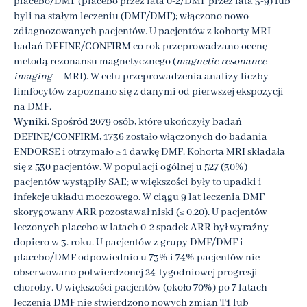
placebo/DMF (placebo przez lata 0-2/DMF przez lata 3-9) lub
byli na stałym leczeniu (DMF/DMF); włączono nowo
zdiagnozowanych pacjentów. U pacjentów z kohorty MRI
badań DEFINE/CONFIRM co rok przeprowadzano ocenę
metodą rezonansu magnetycznego (
magnetic resonance
imaging
– MRI). W celu przeprowadzenia analizy liczby
limfocytów zapoznano się z danymi od pierwszej ekspozycji
na DMF.
Wyniki
. Spośród 2079 osób, które ukończyły badań
DEFINE/CONFIRM, 1736 zostało włączonych do badania
ENDORSE i otrzymało ≥ 1 dawkę DMF. Kohorta MRI składała
się z 530 pacjentów. W populacji ogólnej u 527 (30%)
pacjentów wystąpiły SAE; w większości były to upadki i
infekcje układu moczowego. W ciągu 9 lat leczenia DMF
skorygowany ARR pozostawał niski (≤ 0,20). U pacjentów
leczonych placebo w latach 0-2 spadek ARR był wyraźny
dopiero w 3. roku. U pacjentów z grupy DMF/DMF i
placebo/DMF odpowiednio u 73% i 74% pacjentów nie
obserwowano potwierdzonej 24-tygodniowej progresji
choroby. U większości pacjentów (około 70%) po 7 latach
leczenia DMF nie stwierdzono nowych zmian T1 lub