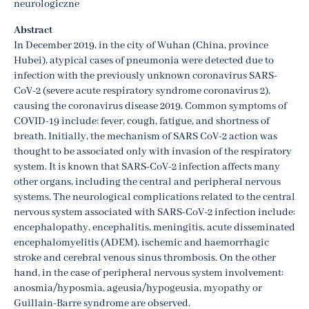
neurologiczne
Abstract
In December 2019, in the city of Wuhan (China, province
Hubei), atypical cases of pneumonia were detected due to
infection with the previously unknown coronavirus SARS-
CoV-2 (severe acute respiratory syndrome coronavirus 2),
causing the coronavirus disease 2019. Common symptoms of
COVID-19 include: fever, cough, fatigue, and shortness of
breath. Initially, the mechanism of SARS CoV-2 action was
thought to be associated only with invasion of the respiratory
system. It is known that SARS-CoV-2 infection affects many
other organs, including the central and peripheral nervous
systems. The neurological complications related to the central
nervous system associated with SARS-CoV-2 infection include:
encephalopathy, encephalitis, meningitis, acute disseminated
encephalomyelitis (ADEM), ischemic and haemorrhagic
stroke and cerebral venous sinus thrombosis. On the other
hand, in the case of peripheral nervous system involvement:
anosmia/hyposmia, ageusia/hypogeusia, myopathy or
Guillain-Barre syndrome are observed.