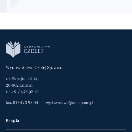
Wydawnictwo Czelej Sp. z o.o.
ul. Skrajna 12-14
20-802 Lublin
tel.:
81/ 446 98 12
fax: 81/ 470 93 04
·
wydawnictwo@czelej.com.pl
Książki