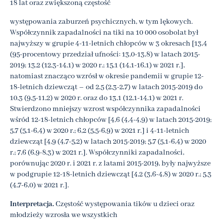
18 lat oraz zwiększoną częstość
występowania zaburzeń psychicznych, w tym lękowych.
Współczynnik zapadalności na tiki na 10 000 osobolat był
najwyższy w grupie 4-11-letnich chłopców w 3 okresach [13,4
(95-procentowy przedział ufności: 13,0-13,8) w latach 2015-
2019; 13,2 (12,3-14,1) w 2020 r.; 15,1 (14,1-16,1) w 2021 r.],
natomiast znacząco wzrósł w okresie pandemii w grupie 12-
18-letnich dziewcząt – od 2,5 (2,3-2,7) w latach 2015-2019 do
10,3 (9,5-11,2) w 2020 r. oraz do 13,1 (12,1-14,1) w 2021 r.
Stwierdzono mniejszy wzrost współczynnika zapadalności
wśród 12-18-letnich chłopców [4,6 (4,4-4,9) w latach 2015-2019;
5,7 (5,1-6,4) w 2020 r.; 6,2 (5,5-6,9) w 2021 r.] i 4-11-letnich
dziewcząt [4,9 (4,7-5,2) w latach 2015-2019; 5,7 (5,1-6,4) w 2020
r.; 7,6 (6,9-8,3) w 2021 r.]. Współczynniki zapadalności,
porównując 2020 r. i 2021 r. z latami 2015-2019, były najwyższe
w podgrupie 12-18-letnich dziewcząt [4,2 (3,6-4,8) w 2020 r.; 5,3
(4,7-6,0) w 2021 r.].
Interpretacja.
Częstość występowania tików u dzieci oraz
młodzieży wzrosła we wszystkich