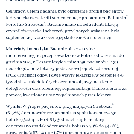
i poprawy komfortu życia pacjentów.
Cel pracy.
Celem badania było określenie profilu pacjentów,
®
którym lekarze zalecili suplementację preparatami Ballamin
®
Forte lub Streboxar
. Badanie miało na celu identyfikację
czynników ryzyka i schorzeń, przy których wskazana była
suplementacja, oraz ocenę jej skuteczności i tolerancji.
Materiały i metodyka.
Badanie obserwacyjne,
nieinterwencyjne, przeprowadzono w Polsce od września do
grudnia 2024 r. Uczestniczyło w nim 1590 pacjentów i 139
neurologów oraz lekarzy podstawowej opieki zdrowotnej
(POZ). Pacjenci odbyli dwie wizyty lekarskie, w odstępie 4-8
tygodni, w trakcie których oceniano objawy, nasilenie
dolegliwości oraz tolerancję suplementacji. Dane zbierano za
pomocą kwestionariuszy wypełnianych przez lekarzy.
®
Wyniki.
W grupie pacjentów przyjmujących Streboxar
(61,2%) dominowały rozpoznania zespołu korzeniowego i
bólu kręgosłupa. Po 4-8 tygodniach suplementacji
odnotowano spadek odczuwania bólu (z 75,9% do 34,0%),
mrowienia (z 67,5% do 31,7%) oraz poprawę samopoczucia