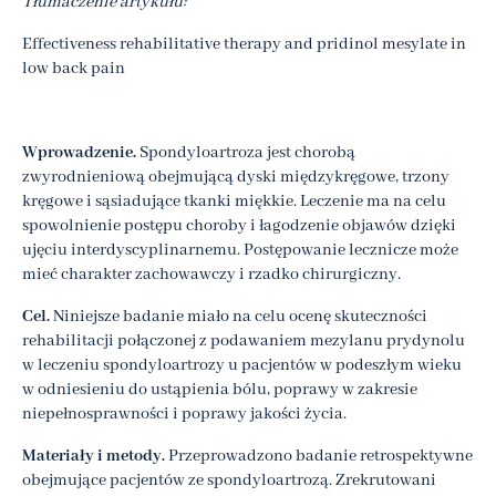
Tłumaczenie artykułu:
Effectiveness rehabilitative therapy and pridinol mesylate in
low back pain
Wprowadzenie.
Spondyloartroza jest chorobą
zwyrodnieniową obejmującą dyski międzykręgowe, trzony
kręgowe i sąsiadujące tkanki miękkie. Leczenie ma na celu
spowolnienie postępu choroby i łagodzenie objawów dzięki
ujęciu interdyscyplinarnemu. Postępowanie lecznicze może
mieć charakter zachowawczy i rzadko chirurgiczny.
Cel.
Niniejsze badanie miało na celu ocenę skuteczności
rehabilitacji połączonej z podawaniem mezylanu prydynolu
w leczeniu spondyloartrozy u pacjentów w podeszłym wieku
w odniesieniu do ustąpienia bólu, poprawy w zakresie
niepełnosprawności i poprawy jakości życia.
Materiały i metody.
Przeprowadzono badanie retrospektywne
obejmujące pacjentów ze spondyloartrozą. Zrekrutowani