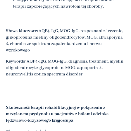
trwające analizy MOGAD mają na celu opracowanie
terapii zapobiegających nawrotom tej choroby.
Słowa kluczowe:
AQP4-IgG, MOG-IgG, rozpoznanie, leczenie,
glikoproteina mieliny oligodendrocytów, MOG, akwaporyna
4, choroba ze spektrum zapalenia rdzenia i nerwu
wzrokowego
Keywords:
AQP4-IgG, MOG-IgG, diagnosis, treatment, myelin
oligodendrocyte glycoprotein, MOG, aquaporin-4,
neuromyelitis optica spectrum disorder
Skuteczność terapii rehabilitacyjnej w połączeniu z
mezylanem prydynolu u pacjentów z bólami odcinka
lędźwiowo-krzyżowego kręgosłupa