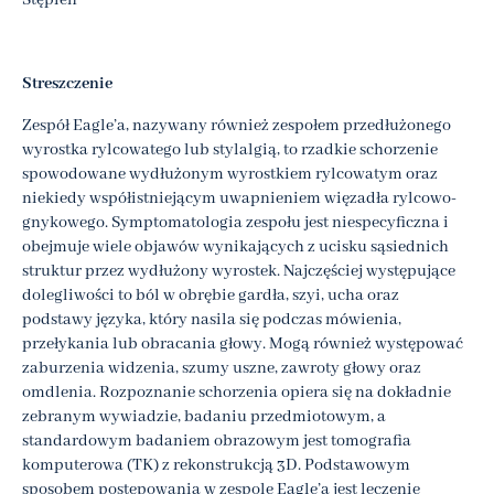
Stępień
Streszczenie
Zespół Eagle’a, nazywany również zespołem przedłużonego
wyrostka rylcowatego lub stylalgią, to rzadkie schorzenie
spowodowane wydłużonym wyrostkiem rylcowatym oraz
niekiedy współistniejącym uwapnieniem więzadła rylcowo-
gnykowego. Symptomatologia zespołu jest niespecyficzna i
obejmuje wiele objawów wynikających z ucisku sąsiednich
struktur przez wydłużony wyrostek. Najczęściej występujące
dolegliwości to ból w obrębie gardła, szyi, ucha oraz
podstawy języka, który nasila się podczas mówienia,
przełykania lub obracania głowy. Mogą również występować
zaburzenia widzenia, szumy uszne, zawroty głowy oraz
omdlenia. Rozpoznanie schorzenia opiera się na dokładnie
zebranym wywiadzie, badaniu przedmiotowym, a
standardowym badaniem obrazowym jest tomografia
komputerowa (TK) z rekonstrukcją 3D. Podstawowym
sposobem postępowania w zespole Eagle’a jest leczenie