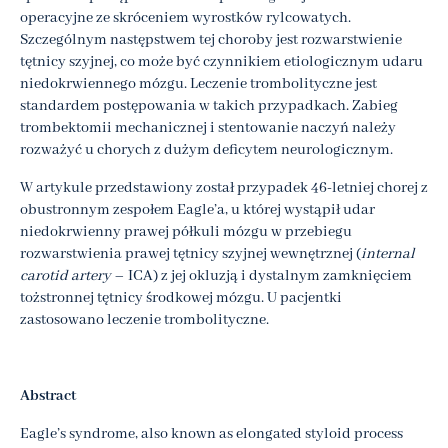
operacyjne ze skróceniem wyrostków rylcowatych.
Szczególnym następstwem tej choroby jest rozwarstwienie
tętnicy szyjnej, co może być czynnikiem etiologicznym udaru
niedokrwiennego mózgu. Leczenie trombolityczne jest
standardem postępowania w takich przypadkach. Zabieg
trombektomii mechanicznej i stentowanie naczyń należy
rozważyć u chorych z dużym deficytem neurologicznym.
W artykule przedstawiony został przypadek 46-letniej chorej z
obustronnym zespołem Eagle’a, u której wystąpił udar
niedokrwienny prawej półkuli mózgu w przebiegu
rozwarstwienia prawej tętnicy szyjnej wewnętrznej (
internal
carotid artery
– ICA) z jej okluzją i dystalnym zamknięciem
tożstronnej tętnicy środkowej mózgu. U pacjentki
zastosowano leczenie trombolityczne.
Abstract
Eagle’s syndrome, also known as elongated styloid process