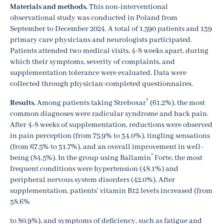
Materials and methods.
This non-interventional
observational study was conducted in Poland from
September to December 2024. A total of 1,590 patients and 139
primary care physicians and neurologists participated.
Patients attended two medical visits, 4-8 weeks apart, during
which their symptoms, severity of complaints, and
supplementation tolerance were evaluated. Data were
collected through physician-completed questionnaires.
®
Results.
Among patients taking Streboxar
(61.2%), the most
common diagnoses were radicular syndrome and back pain.
After 4-8 weeks of supplementation, reductions were observed
in pain perception (from 75.9% to 34.0%), tingling sensations
(from 67.5% to 31.7%), and an overall improvement in well-
®
being (84.5%). In the group using Ballamin
Forte, the most
frequent conditions were hypertension (48.1%) and
peripheral nervous system disorders (42.0%). After
supplementation, patients’ vitamin B12 levels increased (from
38.6%
to 80.9%), and symptoms of deficiency, such as fatigue and