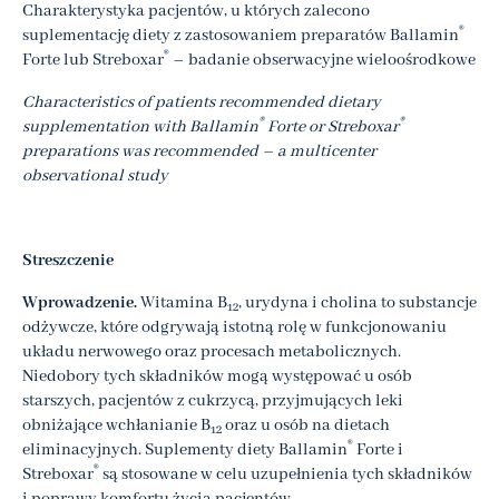
Charakterystyka pacjentów, u których zalecono
®
suplementację diety z zastosowaniem preparatów Ballamin
®
Forte lub Streboxar
– badanie obserwacyjne wieloośrodkowe
Characteristics of patients recommended dietary
®
®
supplementation with Ballamin
Forte or Streboxar
preparations was recommended – a multicenter
observational study
Streszczenie
Wprowadzenie.
Witamina B
, urydyna i cholina to substancje
12
odżywcze, które odgrywają istotną rolę w funkcjonowaniu
układu nerwowego oraz procesach metabolicznych.
Niedobory tych składników mogą występować u osób
starszych, pacjentów z cukrzycą, przyjmujących leki
obniżające wchłanianie B
oraz u osób na dietach
12
®
eliminacyjnych. Suplementy diety Ballamin
Forte i
®
Streboxar
są stosowane w celu uzupełnienia tych składników