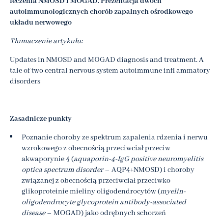
leczenia NMOSD i MOGAD. Prezentacja dwóch
autoimmunologicznych chorób zapalnych ośrodkowego
układu nerwowego
Tłumaczenie artykułu:
Updates in NMOSD and MOGAD diagnosis and treatment. A
tale of two central nervous system autoimmune infl ammatory
disorders
Zasadnicze punkty
Poznanie choroby ze spektrum zapalenia rdzenia i nerwu
wzrokowego z obecnością przeciwciał przeciw
akwaporynie 4 (
aquaporin-4-IgG positive neuromyelitis
optica spectrum
disorder
– AQP4+NMOSD) i choroby
związanej z obecnością przeciwciał przeciwko
glikoproteinie mieliny oligodendrocytów (
myelin-
oligodendrocyte glycoprotein antibody-associated
disease
– MOGAD) jako odrębnych schorzeń