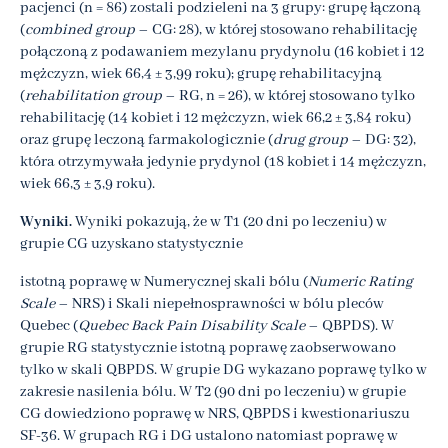
pacjenci (n = 86) zostali podzieleni na 3 grupy: grupę łączoną
(
combined group
– CG: 28), w której stosowano rehabilitację
połączoną z podawaniem mezylanu prydynolu (16 kobiet i 12
mężczyzn, wiek 66,4 ± 3,99 roku); grupę rehabilitacyjną
(
rehabilitation group
– RG, n = 26), w której stosowano tylko
rehabilitację (14 kobiet i 12 mężczyzn, wiek 66,2 ± 3,84 roku)
oraz grupę leczoną farmakologicznie (
drug group
– DG: 32),
która otrzymywała jedynie prydynol (18 kobiet i 14 mężczyzn,
wiek 66,3 ± 3,9 roku).
Wyniki.
Wyniki pokazują, że w T1 (20 dni po leczeniu) w
grupie CG uzyskano statystycznie
istotną poprawę w Numerycznej skali bólu (
Numeric Rating
Scale
– NRS) i Skali niepełnosprawności w bólu pleców
Quebec (
Quebec Back Pain Disability Scale
– QBPDS). W
grupie RG statystycznie istotną poprawę zaobserwowano
tylko w skali QBPDS. W grupie DG wykazano poprawę tylko w
zakresie nasilenia bólu. W T2 (90 dni po leczeniu) w grupie
CG dowiedziono poprawę w NRS, QBPDS i kwestionariuszu
SF-36. W grupach RG i DG ustalono natomiast poprawę w