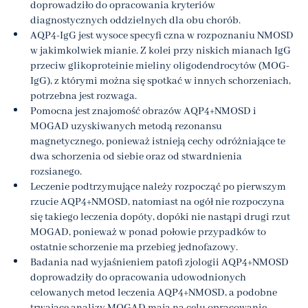
doprowadziło do opracowania kryteriów
diagnostycznych oddzielnych dla obu chorób.
AQP4-IgG jest wysoce specyfi czna w rozpoznaniu NMOSD
w jakimkolwiek mianie. Z kolei przy niskich mianach IgG
przeciw glikoproteinie mieliny oligodendrocytów (MOG-
IgG), z którymi można się spotkać w innych schorzeniach,
potrzebna jest rozwaga.
Pomocna jest znajomość obrazów AQP4+NMOSD i
MOGAD uzyskiwanych metodą rezonansu
magnetycznego, ponieważ istnieją cechy odróżniające te
dwa schorzenia od siebie oraz od stwardnienia
rozsianego.
Leczenie podtrzymujące należy rozpocząć po pierwszym
rzucie AQP4+NMOSD, natomiast na ogół nie rozpoczyna
się takiego leczenia dopóty, dopóki nie nastąpi drugi rzut
MOGAD, ponieważ w ponad połowie przypadków to
ostatnie schorzenie ma przebieg jednofazowy.
Badania nad wyjaśnieniem patofi zjologii AQP4+NMOSD
doprowadziły do opracowania udowodnionych
celowanych metod leczenia AQP4+NMOSD, a podobne