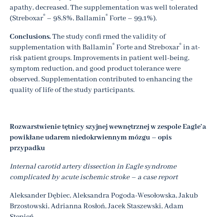
apathy, decreased. The supplementation was well tolerated
®
®
(Streboxar
– 98,8%, Ballamin
Forte – 99,1%).
Conclusions.
The study confi rmed the validity of
®
®
supplementation with Ballamin
Forte and Streboxar
in at-
risk patient groups. Improvements in patient well-being,
symptom reduction, and good product tolerance were
observed. Supplementation contributed to enhancing the
quality of life of the study participants.
Rozwarstwienie tętnicy szyjnej wewnętrznej w zespole Eagle’a
powikłane udarem niedokrwiennym mózgu – opis
przypadku
Internal carotid artery dissection in Eagle syndrome
complicated by acute ischemic stroke – a case report
Aleksander Dębiec, Aleksandra Pogoda-Wesołowska, Jakub
Brzostowski, Adrianna Rosłoń, Jacek Staszewski, Adam