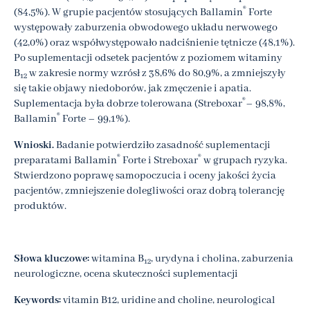
®
(84,5%). W grupie pacjentów stosujących Ballamin
Forte
występowały zaburzenia obwodowego układu nerwowego
(42,0%) oraz współwystępowało nadciśnienie tętnicze (48,1%).
Po suplementacji odsetek pacjentów z poziomem witaminy
B
w zakresie normy wzrósł z 38,6% do 80,9%, a zmniejszyły
12
się takie objawy niedoborów, jak zmęczenie i apatia.
®
Suplementacja była dobrze tolerowana (Streboxar
– 98,8%,
®
Ballamin
Forte – 99,1%).
Wnioski.
Badanie potwierdziło zasadność suplementacji
®
®
preparatami Ballamin
Forte i Streboxar
w grupach ryzyka.
Stwierdzono poprawę samopoczucia i oceny jakości życia
pacjentów, zmniejszenie dolegliwości oraz dobrą tolerancję
produktów.
Słowa kluczowe:
witamina B
, urydyna i cholina, zaburzenia
12
neurologiczne, ocena skuteczności suplementacji
Keywords:
vitamin B12, uridine and choline, neurological