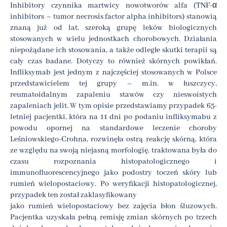
Inhibitory czynnika martwicy nowotworów alfa (TNF-α
inhibitors – tumor necrosis factor alpha inhibitors) stanowią
znaną już od lat, szeroką grupę leków biologicznych
stosowanych w wielu jednostkach chorobowych. Działania
niepożądane ich stosowania, a także odległe skutki terapii są
cały czas badane. Dotyczy to również skórnych powikłań.
Infliksymab jest jednym z najczęściej stosowanych w Polsce
przedstawicielem tej grupy – m.in. w łuszczycy,
reumatoidalnym zapaleniu stawów czy nieswoistych
zapaleniach jelit. W tym opisie przedstawiamy przypadek 65-
letniej pacjentki, która na 11 dni po podaniu infliksymabu z
powodu opornej na standardowe leczenie choroby
Leśniowskiego-Crohna, rozwinęła ostrą reakcję skórną, która
ze względu na swoją niejasną morfologię, traktowana była do
czasu rozpoznania histopatologicznego i
immunofluorescencyjnego jako podostry toczeń skóry lub
rumień wielopostaciowy. Po weryfikacji histopatologicznej,
przypadek ten został zaklasyfikowany
jako rumień wielopostaciowy bez zajęcia błon śluzowych.
Pacjentka uzyskała pełną remisję zmian skórnych po trzech