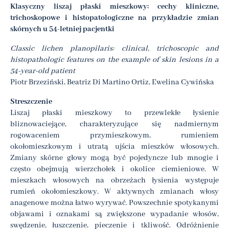
Klasyczny liszaj płaski mieszkowy: cechy kliniczne,
trichoskopowe i histopatologiczne na przykładzie zmian
skórnych u 54-letniej pacjentki
Classic lichen planopilaris: clinical, trichoscopic and
histopathologic features on the example of skin lesions in a
54-year-old patient
Piotr Brzeziński, Beatriz Di Martino Ortiz, Ewelina Cywińska
Streszczenie
Liszaj płaski mieszkowy to przewlekłe łysienie
bliznowaciejące, charakteryzujące się nadmiernym
rogowaceniem przymieszkowym, rumieniem
okołomieszkowym i utratą ujścia mieszków włosowych.
Zmiany skórne głowy mogą być pojedyncze lub mnogie i
często obejmują wierzchołek i okolice ciemieniowe. W
mieszkach włosowych na obrzeżach łysienia występuje
rumień okołomieszkowy. W aktywnych zmianach włosy
anagenowe można łatwo wyrywać. Powszechnie spotykanymi
objawami i oznakami są zwiększone wypadanie włosów,
swędzenie, łuszczenie, pieczenie i tkliwość. Odróżnienie