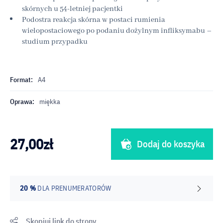
skórnych u 54-letniej pacjentki
Podostra reakcja skórna w postaci rumienia
wielopostaciowego po podaniu dożylnym infliksymabu –
studium przypadku
Format:
A4
Oprawa:
miękka
27,00
zł
Dodaj do koszyka
20 %
DLA PRENUMERATORÓW
Skopiuj link do strony