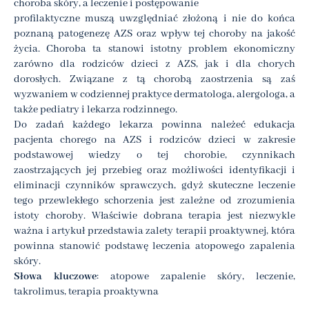
choroba skóry, a leczenie i postępowanie
profilaktyczne muszą uwzględniać złożoną i nie do końca
poznaną patogenezę AZS oraz wpływ tej choroby na jakość
życia. Choroba ta stanowi istotny problem ekonomiczny
zarówno dla rodziców dzieci z AZS, jak i dla chorych
dorosłych. Związane z tą chorobą zaostrzenia są zaś
wyzwaniem w codziennej praktyce dermatologa, alergologa, a
także pediatry i lekarza rodzinnego.
Do zadań każdego lekarza powinna należeć edukacja
pacjenta chorego na AZS i rodziców dzieci w zakresie
podstawowej wiedzy o tej chorobie, czynnikach
zaostrzających jej przebieg oraz możliwości identyfikacji i
eliminacji czynników sprawczych, gdyż skuteczne leczenie
tego przewlekłego schorzenia jest zależne od zrozumienia
istoty choroby. Właściwie dobrana terapia jest niezwykle
ważna i artykuł przedstawia zalety terapii proaktywnej, która
powinna stanowić podstawę leczenia atopowego zapalenia
skóry.
Słowa kluczowe
: atopowe zapalenie skóry, leczenie,
takrolimus, terapia proaktywna