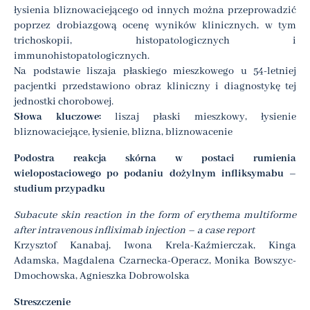
łysienia bliznowaciejącego od innych można przeprowadzić
poprzez drobiazgową ocenę wyników klinicznych, w tym
trichoskopii, histopatologicznych i
immunohistopatologicznych.
Na podstawie liszaja płaskiego mieszkowego u 54-letniej
pacjentki przedstawiono obraz kliniczny i diagnostykę tej
jednostki chorobowej.
Słowa kluczowe:
liszaj płaski mieszkowy, łysienie
bliznowaciejące, łysienie, blizna, bliznowacenie
Podostra reakcja skórna w postaci rumienia
wielopostaciowego po podaniu dożylnym infliksymabu –
studium przypadku
Subacute skin reaction in the form of erythema multiforme
after intravenous infliximab injection – a case report
Krzysztof Kanabaj, Iwona Krela-Kaźmierczak, Kinga
Adamska, Magdalena Czarnecka-Operacz, Monika Bowszyc-
Dmochowska, Agnieszka Dobrowolska
Streszczenie