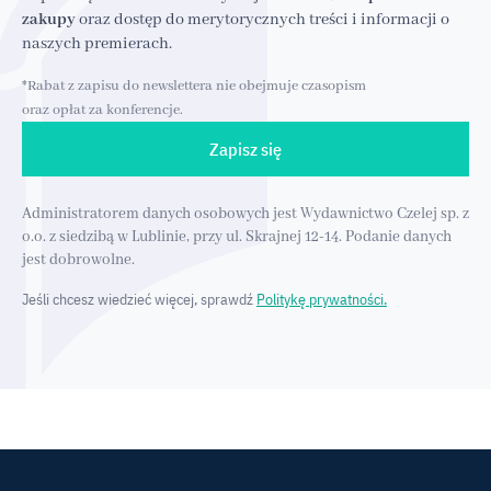
zakupy
oraz dostęp do merytorycznych treści i informacji o
naszych premierach.
*Rabat z zapisu do newslettera nie obejmuje czasopism
oraz opłat za konferencje.
Zapisz się
Administratorem danych osobowych jest Wydawnictwo Czelej sp. z
o.o. z siedzibą w Lublinie, przy ul. Skrajnej 12-14. Podanie danych
jest dobrowolne.
Jeśli chcesz wiedzieć więcej, sprawdź
Politykę prywatności.