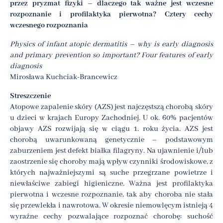
przez pryzmat fizyki – dlaczego tak ważne jest wczesne
rozpoznanie i profilaktyka pierwotna? Cztery cechy
wczesnego rozpoznania
Physics of infant atopic dermatitis – why is early diagnosis
and primary prevention so important? Four features of early
diagnosis
Mirosława Kuchciak-Brancewicz
Streszczenie
Atopowe zapalenie skóry (AZS) jest najczęstszą chorobą skóry
u dzieci w krajach Europy Zachodniej. U ok. 60% pacjentów
objawy AZS rozwijają się w ciągu 1. roku życia. AZS jest
chorobą uwarunkowaną genetycznie – podstawowym
zaburzeniem jest defekt białka filagryny. Na ujawnienie i/lub
zaostrzenie się choroby mają wpływ czynniki środowiskowe, z
których najważniejszymi są suche przegrzane powietrze i
niewłaściwe zabiegi higieniczne. Ważna jest profilaktyka
pierwotna i wczesne rozpoznanie, tak aby choroba nie stała
się przewlekła i nawrotowa. W okresie niemowlęcym istnieją 4
wyraźne cechy pozwalające rozpoznać chorobę: suchość