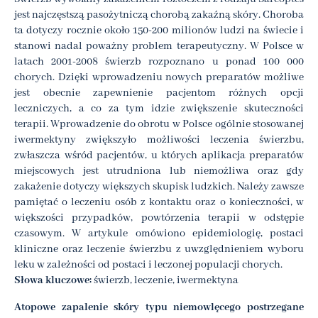
jest najczęstszą pasożytniczą chorobą zakaźną skóry. Choroba
ta dotyczy rocznie około 150-200 milionów ludzi na świecie i
stanowi nadal poważny problem terapeutyczny. W Polsce w
latach 2001-2008 świerzb rozpoznano u ponad 100 000
chorych. Dzięki wprowadzeniu nowych preparatów możliwe
jest obecnie zapewnienie pacjentom różnych opcji
leczniczych, a co za tym idzie zwiększenie skuteczności
terapii. Wprowadzenie do obrotu w Polsce ogólnie stosowanej
iwermektyny zwiększyło możliwości leczenia świerzbu,
zwłaszcza wśród pacjentów, u których aplikacja preparatów
miejscowych jest utrudniona lub niemożliwa oraz gdy
zakażenie dotyczy większych skupisk ludzkich. Należy zawsze
pamiętać o leczeniu osób z kontaktu oraz o konieczności, w
większości przypadków, powtórzenia terapii w odstępie
czasowym. W artykule omówiono epidemiologię, postaci
kliniczne oraz leczenie świerzbu z uwzględnieniem wyboru
leku w zależności od postaci i leczonej populacji chorych.
Słowa kluczowe:
świerzb, leczenie, iwermektyna
Atopowe zapalenie skóry typu niemowlęcego postrzegane