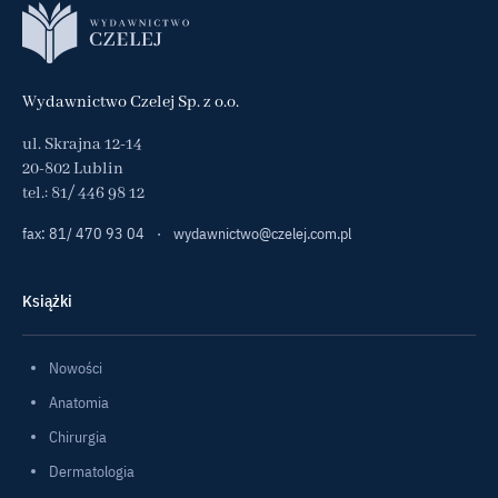
Wydawnictwo Czelej Sp. z o.o.
ul. Skrajna 12-14
20-802 Lublin
tel.:
81/ 446 98 12
fax: 81/ 470 93 04
·
wydawnictwo@czelej.com.pl
Książki
Nowości
Anatomia
Chirurgia
Dermatologia