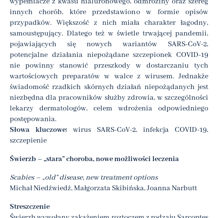
wypełniacze z kwasu hialuronowego, odmroziny oraz szereg
innych chorób, które przedstawiono w formie opisów
przypadków. Większość z nich miała charakter łagodny,
samoustępujący. Dlatego też w świetle trwającej pandemii,
pojawiających się nowych wariantów SARS-CoV-2,
potencjalne działania niepożądane szczepionek COVID-19
nie powinny stanowić przeszkody w dostarczaniu tych
wartościowych preparatów w walce z wirusem. Jednakże
świadomość rzadkich skórnych działań niepożądanych jest
niezbędna dla pracowników służby zdrowia, w szczególności
lekarzy dermatologów, celem wdrożenia odpowiedniego
postępowania.
Słowa kluczowe:
wirus SARS-CoV-2, infekcja COVID-19,
szczepienie
Świerzb – „stara” choroba, nowe możliwości leczenia
Scabies – „old” disease, new treatment options
Michał Niedźwiedź, Małgorzata Skibińska, Joanna Narbutt
Streszczenie
Świerzb wywołany zakażeniem roztoczem z rodzaju Sarcoptes