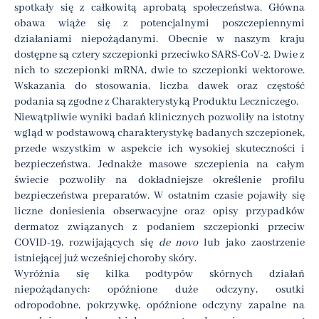
spotkały się z całkowitą aprobatą społeczeństwa. Główna
obawa wiąże się z potencjalnymi poszczepiennymi
działaniami niepożądanymi. Obecnie w naszym kraju
dostępne są cztery szczepionki przeciwko SARS-CoV-2. Dwie z
nich to szczepionki mRNA, dwie to szczepionki wektorowe.
Wskazania do stosowania, liczba dawek oraz częstość
podania są zgodne z Charakterystyką Produktu Leczniczego.
Niewątpliwie wyniki badań klinicznych pozwoliły na istotny
wgląd w podstawową charakterystykę badanych szczepionek,
przede wszystkim w aspekcie ich wysokiej skuteczności i
bezpieczeństwa. Jednakże masowe szczepienia na całym
świecie pozwoliły na dokładniejsze określenie profilu
bezpieczeństwa preparatów. W ostatnim czasie pojawiły się
liczne doniesienia obserwacyjne oraz opisy przypadków
dermatoz związanych z podaniem szczepionki przeciw
COVID-19, rozwijających się
de novo
lub jako zaostrzenie
istniejącej już wcześniej choroby skóry.
Wyróżnia się kilka podtypów skórnych działań
niepożądanych: opóźnione duże odczyny, osutki
odropodobne, pokrzywkę, opóźnione odczyny zapalne na