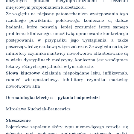
dożylnych pulsach metyloprednizolonu i leczeniu
miejscowym propionianem klobetazolu.
Ze względu na niejasny patomechanizm występowania tego
rzadkiego powikłania polekowego, konieczne są dalsze
badania, które pozwolą lepiej zrozumieć istotę samego
problemu klinicznego, umożliwią opracowanie konkretnego
postępowania w przypadku jego wystąpienia, a także
poszerzą wiedzę naukową w tym zakresie. Ze względu na to, że
inhibitory czynnika martwicy nowotworów alfa stosowane są
w wielu dyscyplinach medycyny, konieczna jest współpraca
lekarzy różnych specjalności w tym zakresie.
Słowa kluczowe:
działania niepożądane leku, infliksymab,
rumień wielopostaciowy, inhibitory czynnika martwicy
nowotworów alfa
Dermatologia dziecięca – pytania i odpowiedzi
Mirosława Kuchciak-Brancewicz
Streszczenie
Łojotokowe zapalenie skóry typu niemowlęcego rozwija się
głównie pod wpływem androgenów ciążowych matki.