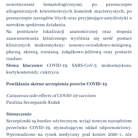
nowotworami hematologicznymi, po przeszczepie
allogenicznych krwiotwórczych komórek macierzystych, po
przeszczepie narządów litych oraz przyjmujące antybiotyki o
szerokim spektrum działania.
Na podstawie lokalizacji anatomicznej oraz stopnia
zaawansowania klinicznego wyróżnia się sześć postaci
klinicznych mukormykozy: nosowo-oczodołowo-mózgową,
płucną, skórną, rozsianą, żołądkowo-jelitową oraz postacie
rzadsze.
Słowa kluczowe:
COVID-19, SARS-CoV-2, mukormykoza,
kortykosteroidy, cukrzyca
Powikłania skórne szczepienia przeciw COVID-19
Cutaneous side effects of COVID-19 vaccines
Paulina Szczepanik-Kułak
Streszczenie
Szczepionki są bardzo użytecznym, wciąż nowym narzędziem
przeciwko COVID-19, stymulującym układ odpornościowy.
Wprowadzone na rynek medyczny pod koniec 2020 r., nie