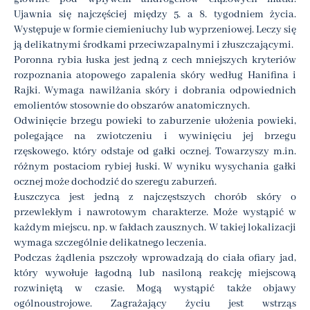
Ujawnia się najczęściej między 5. a 8. tygodniem życia.
Występuje w formie ciemieniuchy lub wyprzeniowej. Leczy się
ją delikatnymi środkami przeciwzapalnymi i złuszczającymi.
Poronna rybia łuska jest jedną z cech mniejszych kryteriów
rozpoznania atopowego zapalenia skóry według Hanifina i
Rajki. Wymaga nawilżania skóry i dobrania odpowiednich
emolientów stosownie do obszarów anatomicznych.
Odwinięcie brzegu powieki to zaburzenie ułożenia powieki,
polegające na zwiotczeniu i wywinięciu jej brzegu
rzęskowego, który odstaje od gałki ocznej. Towarzyszy m.in.
różnym postaciom rybiej łuski. W wyniku wysychania gałki
ocznej może dochodzić do szeregu zaburzeń.
Łuszczyca jest jedną z najczęstszych chorób skóry o
przewlekłym i nawrotowym charakterze. Może wystąpić w
każdym miejscu, np. w fałdach zausznych. W takiej lokalizacji
wymaga szczególnie delikatnego leczenia.
Podczas żądlenia pszczoły wprowadzają do ciała ofiary jad,
który wywołuje łagodną lub nasiloną reakcję miejscową
rozwiniętą w czasie. Mogą wystąpić także objawy
ogólnoustrojowe. Zagrażający życiu jest wstrząs