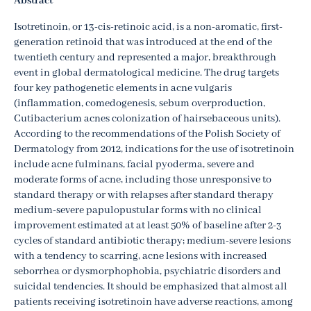
Abstract
Isotretinoin, or 13-cis-retinoic acid, is a non-aromatic, first-
generation retinoid that was introduced at the end of the
twentieth century and represented a major, breakthrough
event in global dermatological medicine. The drug targets
four key pathogenetic elements in acne vulgaris
(inflammation, comedogenesis, sebum overproduction,
Cutibacterium acnes colonization of hairsebaceous units).
According to the recommendations of the Polish Society of
Dermatology from 2012, indications for the use of isotretinoin
include acne fulminans, facial pyoderma, severe and
moderate forms of acne, including those unresponsive to
standard therapy or with relapses after standard therapy
medium-severe papulopustular forms with no clinical
improvement estimated at at least 50% of baseline after 2-3
cycles of standard antibiotic therapy; medium-severe lesions
with a tendency to scarring, acne lesions with increased
seborrhea or dysmorphophobia, psychiatric disorders and
suicidal tendencies. It should be emphasized that almost all
patients receiving isotretinoin have adverse reactions, among