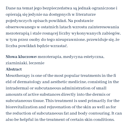
Dane na temat jego bezpieczeństwa są jednak ograniczone i
opierają się jedynie na dostępnych w literaturze
pojedynczych opisach powikłań. Na podstawie
obserwowanego w ostatnich latach wzrostu zainteresowania
mezoterapią i stale rosnącej liczby wykonywanych zabiegów,
w tym przez osoby do tego nieuprawnione, przewiduje się, że
liczba powikłań będzie wzrastać.
Słowa kluczowe:
mezoterapia, medycyna estetyczna,
ziarniniaki, leczenie
Abstract
Mesotherapy is one of the most popular treatments in the fi
eld of dermatology and aesthetic medicine, consisting in the
intradermal or subcutaneous administration of small
amounts of active substances directly into the dermis or
subcutaneous tissue. This treatment is used primarily for the
biorevitalization and rejuvenation of the skin as well as for
the reduction of subcutaneous fat and body contouring. It can
also be helpful in the treatment of certain skin conditions.