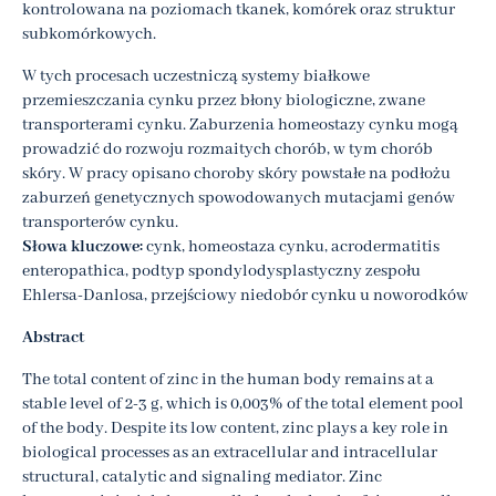
kontrolowana na poziomach tkanek, komórek oraz struktur
subkomórkowych.
W tych procesach uczestniczą systemy białkowe
przemieszczania cynku przez błony biologiczne, zwane
transporterami cynku. Zaburzenia homeostazy cynku mogą
prowadzić do rozwoju rozmaitych chorób, w tym chorób
skóry. W pracy opisano choroby skóry powstałe na podłożu
zaburzeń genetycznych spowodowanych mutacjami genów
transporterów cynku.
Słowa kluczowe:
cynk, homeostaza cynku, acrodermatitis
enteropathica, podtyp spondylodysplastyczny zespołu
Ehlersa-Danlosa, przejściowy niedobór cynku u noworodków
Abstract
The total content of zinc in the human body remains at a
stable level of 2-3 g, which is 0,003% of the total element pool
of the body. Despite its low content, zinc plays a key role in
biological processes as an extracellular and intracellular
structural, catalytic and signaling mediator. Zinc