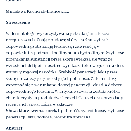
formula
Mirosława Kuchciak-Brancewicz
Streszczenie
W dermatologii wykorzystywana jest cała gama leków
recepturowych. Znając budowę skóry, można wybrać
odpowiednią substancję leczniczą i zawiesić ją w
odpowiednim podłożu lipofilnym lub hydrofilnym. Szybkość
przenikania substancji przez skórę zwiększa się wraz ze
wzrostem ich lipofi lności, co wynika z lipidowego charakteru
warstwy rogowej naskórka. Szybkość penetracji leku przez
skórę nie zależy jedynie od jego lipofilności. Zatem należy
zapoznać się z warunkami dobrej penetracji leku dla doboru
odpowiedniego leczenia. W artykule zawarta została krótka
charakterystyka produktów Oleogel i Celugel oraz przykłady
recept z ich zawartością w składzie.
Słowa kluczowe:
naskórek, lipofilność, hydrofilność, szybkość
penetracji leku, podłoże, receptura apteczna
Abstract