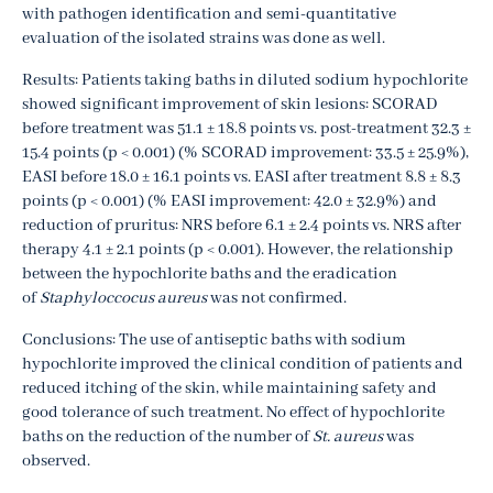
with pathogen identification and semi-quantitative
evaluation of the isolated strains was done as well.
Results: Patients taking baths in diluted sodium hypochlorite
showed significant improvement of skin lesions: SCORAD
before treatment was 51.1 ± 18.8 points vs. post-treatment 32.3 ±
15.4 points (p < 0.001) (% SCORAD improvement: 33.5 ± 25.9%),
EASI before 18.0 ± 16.1 points vs. EASI after treatment 8.8 ± 8.3
points (p < 0.001) (% EASI improvement: 42.0 ± 32.9%) and
reduction of pruritus: NRS before 6.1 ± 2.4 points vs. NRS after
therapy 4.1 ± 2.1 points (p < 0.001). However, the relationship
between the hypochlorite baths and the eradication
of
Staphyloccocus aureus
was not confirmed.
Conclusions: The use of antiseptic baths with sodium
hypochlorite improved the clinical condition of patients and
reduced itching of the skin, while maintaining safety and
good tolerance of such treatment. No effect of hypochlorite
baths on the reduction of the number of
St. aureus
was
observed.