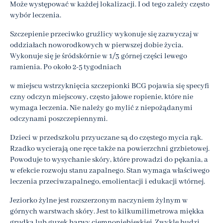
Może występować w każdej lokalizacji. I od tego zależy często
wybór leczenia.
Szczepienie przeciwko gruźlicy wykonuje się zazwyczaj w
oddziałach noworodkowych w pierwszej dobie życia.
Wykonuje się je śródskórnie w 1/3 górnej części lewego
ramienia. Po około 2-5 tygodniach
w miejscu wstrzyknięcia szczepionki BCG pojawia się specyfi
czny odczyn miejscowy, często jałowe ropienie, które nie
wymaga leczenia. Nie należy go mylić z niepożądanymi
odczynami poszczepiennymi.
Dzieci w przedszkolu przyuczane są do częstego mycia rąk.
Rzadko wycierają one ręce także na powierzchni grzbietowej.
Powoduje to wysychanie skóry, które prowadzi do pękania, a
w efekcie rozwoju stanu zapalnego. Stan wymaga właściwego
leczenia przeciwzapalnego, emolientacji i edukacji wtórnej.
Jeziorko żylne jest rozszerzonym naczyniem żylnym w
górnych warstwach skóry. Jest to kilkumilimetrowa miękka
grudka lub guzek barwy ciemnoniebieskiej. Zwykle budzi