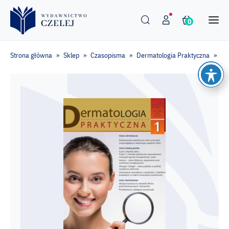
0
Strona główna
Sklep
Czasopisma
Dermatologia Praktyczna
De
»
»
»
»