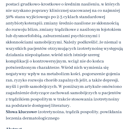
postaci grudkowo-krostkowe o średnim nasileniu, w których
nie uzyskano poprawy klinicznej szacowanej na co najmniej
50% stanu wyjściowego po 2-3 cyklach standardowej
antybiotykoterapii; zmiany średnio nasilone ze skłonnością
do rozwoju blizn, zmiany trądzikowe z nasilonym łojotokiem
lub dysmorfofobią, zaburzeniami psychicznymi i
skłonnościami samobójczymi. Należy podkreślić, że niemal u
wszystkich pacjentów otrzymujących izotretynoinę występują
działania niepożądane, wśród nich istnieje szereg
komplikacji o kontrowersyjnym, wciąż nie do końca
potwierdzonym charakterze. Wśród nich wymienia się
negatywny wpływ na metabolizm kości, pogorszenie gojenia
ran, ryzyko rozwoju chorób zapalnych jelit, a także depresji,
myśli i prób samobójczych. W poniższym artykule omówiono
zagadnienie dotyczące zachowań samobójczych u pacjentów
z trądzikiem pospolitym w trakcie stosowania izotretynoiny
na podstawie dostępnej literatury.
Słowa kluczowe:
izotretynoina, trądzik pospolity, powikłania
leczenia dermatologicznego