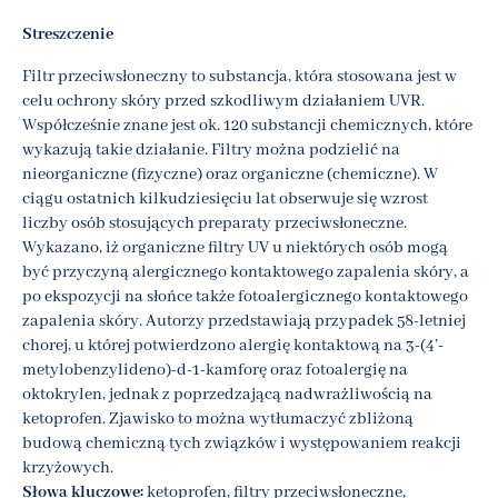
Streszczenie
Filtr przeciwsłoneczny to substancja, która stosowana jest w
celu ochrony skóry przed szkodliwym działaniem UVR.
Współcześnie znane jest ok. 120 substancji chemicznych, które
wykazują takie działanie. Filtry można podzielić na
nieorganiczne (fizyczne) oraz organiczne (chemiczne). W
ciągu ostatnich kilkudziesięciu lat obserwuje się wzrost
liczby osób stosujących preparaty przeciwsłoneczne.
Wykazano, iż organiczne filtry UV u niektórych osób mogą
być przyczyną alergicznego kontaktowego zapalenia skóry, a
po ekspozycji na słońce także fotoalergicznego kontaktowego
zapalenia skóry. Autorzy przedstawiają przypadek 58-letniej
chorej, u której potwierdzono alergię kontaktową na 3-(4’-
metylobenzylideno)-d-1-kamforę oraz fotoalergię na
oktokrylen, jednak z poprzedzającą nadwrażliwością na
ketoprofen. Zjawisko to można wytłumaczyć zbliżoną
budową chemiczną tych związków i występowaniem reakcji
krzyżowych.
Słowa kluczowe:
ketoprofen, filtry przeciwsłoneczne,