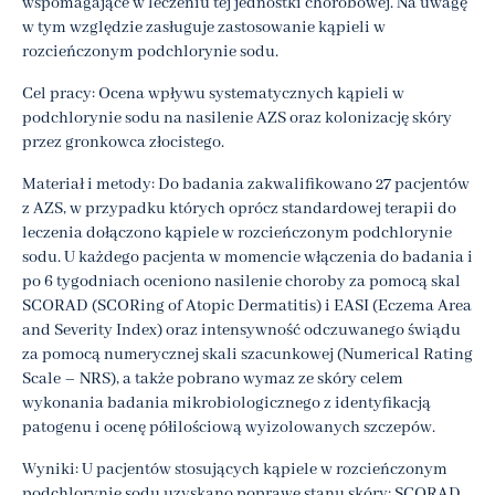
wspomagające w leczeniu tej jednostki chorobowej. Na uwagę
w tym względzie zasługuje zastosowanie kąpieli w
rozcieńczonym podchlorynie sodu.
Cel pracy: Ocena wpływu systematycznych kąpieli w
podchlorynie sodu na nasilenie AZS oraz kolonizację skóry
przez gronkowca złocistego.
Materiał i metody: Do badania zakwalifikowano 27 pacjentów
z AZS, w przypadku których oprócz standardowej terapii do
leczenia dołączono kąpiele w rozcieńczonym podchlorynie
sodu. U każdego pacjenta w momencie włączenia do badania i
po 6 tygodniach oceniono nasilenie choroby za pomocą skal
SCORAD (SCORing of Atopic Dermatitis) i EASI (Eczema Area
and Severity Index) oraz intensywność odczuwanego świądu
za pomocą numerycznej skali szacunkowej (Numerical Rating
Scale – NRS), a także pobrano wymaz ze skóry celem
wykonania badania mikrobiologicznego z identyfikacją
patogenu i ocenę półilościową wyizolowanych szczepów.
Wyniki: U pacjentów stosujących kąpiele w rozcieńczonym
podchlorynie sodu uzyskano poprawę stanu skóry: SCORAD