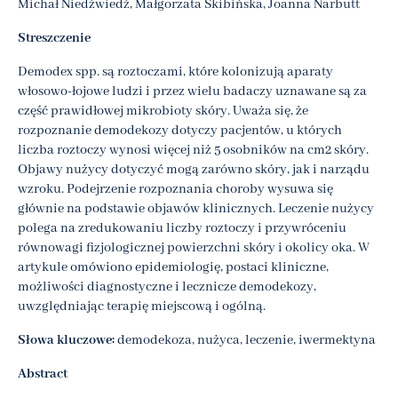
Michał Niedźwiedź, Małgorzata Skibińska, Joanna Narbutt
Streszczenie
Demodex spp. są roztoczami, które kolonizują aparaty
włosowo-łojowe ludzi i przez wielu badaczy uznawane są za
część prawidłowej mikrobioty skóry. Uważa się, że
rozpoznanie demodekozy dotyczy pacjentów, u których
liczba roztoczy wynosi więcej niż 5 osobników na cm2 skóry.
Objawy nużycy dotyczyć mogą zarówno skóry, jak i narządu
wzroku. Podejrzenie rozpoznania choroby wysuwa się
głównie na podstawie objawów klinicznych. Leczenie nużycy
polega na zredukowaniu liczby roztoczy i przywróceniu
równowagi fizjologicznej powierzchni skóry i okolicy oka. W
artykule omówiono epidemiologię, postaci kliniczne,
możliwości diagnostyczne i lecznicze demodekozy,
uwzględniając terapię miejscową i ogólną.
Słowa kluczowe:
demodekoza, nużyca, leczenie, iwermektyna
Abstract