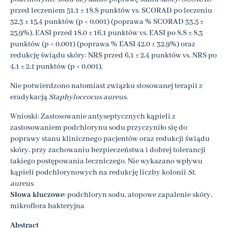
przed leczeniem 51,1 ± 18,8 punktów vs. SCORAD po leczeniu
32,3 ± 15,4 punktów (p < 0,001) (poprawa % SCORAD 33,5 ±
25,9%), EASI przed 18,0 ± 16,1 punktów vs. EASI po 8,8 ± 8,3
punktów (p < 0,001) (poprawa % EASI 42,0 ± 32,9%) oraz
redukcję świądu skóry: NRS przed 6,1 ± 2,4 punktów vs. NRS po
4,1 ± 2,1 punktów (p < 0,001).
Nie potwierdzono natomiast związku stosowanej terapii z
eradykacją
Staphyloccocus aureus
.
Wnioski: Zastosowanie antyseptycznych kąpieli z
zastosowaniem podchlorynu sodu przyczyniło się do
poprawy stanu klinicznego pacjentów oraz redukcji świądu
skóry, przy zachowaniu bezpieczeństwa i dobrej tolerancji
takiego postępowania leczniczego. Nie wykazano wpływu
kąpieli podchlorynowych na redukcję liczby kolonii
St.
aureus
.
Słowa kluczowe
: podchloryn sodu, atopowe zapalenie skóry,
mikroflora bakteryjna
Abstract