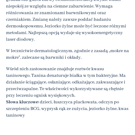
niepokój ze względu na ciemne zabarwienie. Wymaga
różnicowania ze znamionami barwnikowymi oraz
czerniakiem. Zmianę należy zawsze poddać badaniu
dermoskopowemu. Jeziorko żylne może być leczone różnymi
metodami. Najlepszą opcją wydaje się wysokoenergetyczny
laser diodowy.
W lecznictwie dermatologicznym, zgodnie z zasadą „mokre na
mokre”, zalecane są barwniki i okłady.
Wśród nich zastosowanie znajduje roztwór kwasu
taninowego. Tanina denaturuje białka w tym bakteryjne. Ma
działanie ściągające, osłaniające, odkażające, zakwaszające i
przeciwzapalne. Te właściwości wykorzystywane są chętnie
przy leczeniu ognisk wysiękowych.
Słowa kluczowe:
dzieci, łuszczyca plackowata, odczyn po
szczepieniu BCG, wyprysk rąk ze zużycia, jeziorko żylne, kwas
taninowy