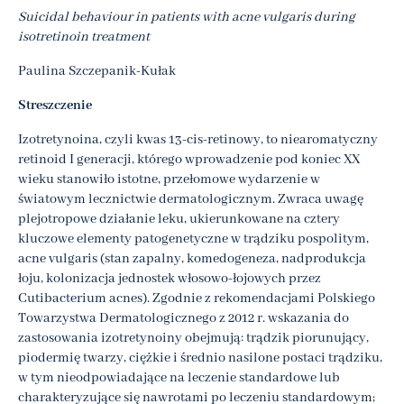
Suicidal behaviour in patients with acne vulgaris during
isotretinoin treatment
Paulina Szczepanik-Kułak
Streszczenie
Izotretynoina, czyli kwas 13-cis-retinowy, to niearomatyczny
retinoid I generacji, którego wprowadzenie pod koniec XX
wieku stanowiło istotne, przełomowe wydarzenie w
światowym lecznictwie dermatologicznym. Zwraca uwagę
plejotropowe działanie leku, ukierunkowane na cztery
kluczowe elementy patogenetyczne w trądziku pospolitym,
acne vulgaris (stan zapalny, komedogeneza, nadprodukcja
łoju, kolonizacja jednostek włosowo-łojowych przez
Cutibacterium acnes). Zgodnie z rekomendacjami Polskiego
Towarzystwa Dermatologicznego z 2012 r. wskazania do
zastosowania izotretynoiny obejmują: trądzik piorunujący,
piodermię twarzy, ciężkie i średnio nasilone postaci trądziku,
w tym nieodpowiadające na leczenie standardowe lub
charakteryzujące się nawrotami po leczeniu standardowym;