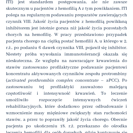
ITI) jest standardem postępowania, ale nie zawsze
skutecznym u pacjentów z hemofilią A z tym powikłaniem. ITI
polega na regularnym podawaniu preparatów zawierających
czynnik VIII. Jakość życia pacjentów z hemofilią powikłaną
inhibitorem jest istotnie gorsza niż jakość życia pozostałych
chorych na hemofilię. W pracy przedstawiono przypadek
pacjenta chorego na ciężką postać hemofilii A, u którego w 2.
r.ż., po podaniu 6 dawek czynnika VIII, pojawił się inhibitor.
Niestety próba wywołania immunotolerancji okazała się
nieskuteczna. Ze względu na nawracające krwawienia do
stawów zastosowano profilaktyczne podawanie pacjentowi
koncentratu aktywowanych czynników zespołu protrombiny
(
activated prothrombin complex concentrate
– aPCC). Po
zastosowaniu tej profilaktyki zauważono malejącą
częstotliwość i intensywność krwawień. To leczenie
umożliwiło rozpoczęcie intensywnych ćwiczeń
rehabilitacyjnych, które dodatkowo przez odbudowanie i
wzmocnienie masy mięśniowe zwiększyły stan ruchomości
stawów, a przez to poprawiły jakość życia chorego. Obecnie
pacjenta po ukończeniu 18. r.ż. przekazano do ośrodka
leczenia hemofilii dla osób dorosłych, gdzie kontynuuje się