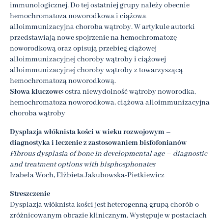
immunologicznej. Do tej ostatniej grupy należy obecnie
hemochromatoza noworodkowa i ciążowa
alloimmunizacyjna choroba wątroby. W artykule autorki
przedstawiają nowe spojrzenie na hemochromatozę
noworodkową oraz opisują przebieg ciążowej
alloimmunizacyjnej choroby wątroby i ciążowej
alloimmunizacyjnej choroby wątroby z towarzyszącą
hemochromatozą noworodkową.
Słowa kluczowe:
ostra niewydolność wątroby noworodka,
hemochromatoza noworodkowa, ciążowa alloimmunizacyjna
choroba wątroby
Dysplazja włóknista kości w wieku rozwojowym –
diagnostyka i leczenie z zastosowaniem bisfofonianów
Fibrous dysplasia of bone in developmental age – diagnostic
and treatment options with bisphosphonates
Izabela Woch, Elżbieta Jakubowska-Pietkiewicz
Streszczenie
Dysplazja włóknista kości jest heterogenną grupą chorób o
zróżnicowanym obrazie klinicznym. Występuje w postaciach