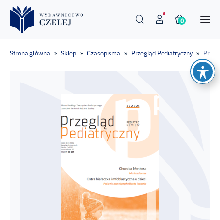
0
Strona główna
Sklep
Czasopisma
Przegląd Pediatryczny
Przeg
»
»
»
»