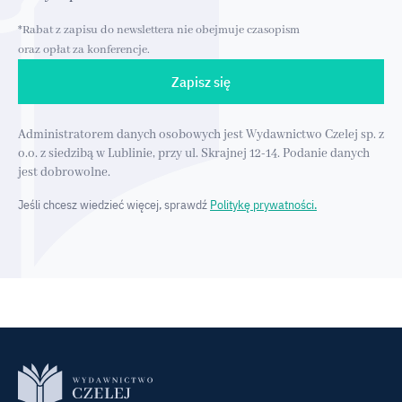
*Rabat z zapisu do newslettera nie obejmuje czasopism
oraz opłat za konferencje.
Zapisz się
Administratorem danych osobowych jest Wydawnictwo Czelej sp. z
o.o. z siedzibą w Lublinie, przy ul. Skrajnej 12-14. Podanie danych
jest dobrowolne.
Jeśli chcesz wiedzieć więcej, sprawdź
Politykę prywatności.