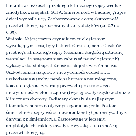
badania a ciężkością przebiegu klinicznego sepsy według
zmodyfikowanej skali SOFA. Śmiertelność w badanej grupie
dzieci wynosiła 0,23. Zaobserwowano dobrą skuteczność
przeciwbakteryjną stosowanych antybiotyków (od 0,7 do
0,83).
Wnioski.
Najczęstszym czynnikiem etiologicznym
wywołującym sepsę były bakterie Gram-ujemne. Ciężkość
przebiegu klinicznego sepsy (oceniana długością sztucznej
wentylacji i występowaniem zaburzeń neurologicznych)
wykazywała istotną zależność od stopnia wcześniactwa.
Uszkodzenia narządowe (niewydolność oddechowa,
uszkodzenie wątroby, nerek, zaburzenia neurologiczne,
koagulologiczne, ze strony przewodu pokarmowego i
niewydolność wielonarządowa) występowały często w obrazie
klinicznym choroby. D-dimery okazały się najlepszym
biomarkerem prognostycznym zgonu pacjenta. Poziom
śmiertelności sepsy wśród noworodków był porównywalny z
danymi z piśmiennictwa. Zastosowane w leczeniu
antybiotyki charakteryzowały się wysoką skutecznością
przeciwbakteryjną.