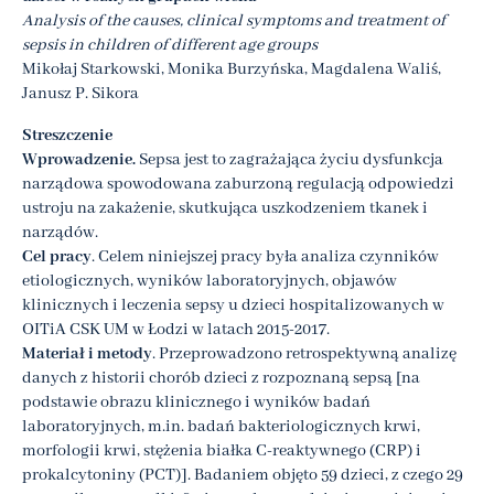
Analysis of the causes, clinical symptoms and treatment of
sepsis in children of different age groups
Mikołaj Starkowski, Monika Burzyńska, Magdalena Waliś,
Janusz P. Sikora
Streszczenie
Wprowadzenie.
Sepsa jest to zagrażająca życiu dysfunkcja
narządowa spowodowana zaburzoną regulacją odpowiedzi
ustroju na zakażenie, skutkująca uszkodzeniem tkanek i
narządów.
Cel pracy
. Celem niniejszej pracy była analiza czynników
etiologicznych, wyników laboratoryjnych, objawów
klinicznych i leczenia sepsy u dzieci hospitalizowanych w
OITiA CSK UM w Łodzi w latach 2015-2017.
Materiał i metody
. Przeprowadzono retrospektywną analizę
danych z historii chorób dzieci z rozpoznaną sepsą [na
podstawie obrazu klinicznego i wyników badań
laboratoryjnych, m.in. badań bakteriologicznych krwi,
morfologii krwi, stężenia białka C-reaktywnego (CRP) i
prokalcytoniny (PCT)]. Badaniem objęto 59 dzieci, z czego 29