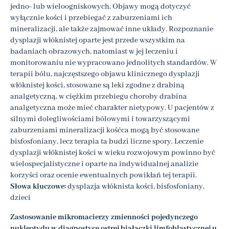
jedno- lub wieloogniskowych. Objawy mogą dotyczyć
wyłącznie kości i przebiegać z zaburzeniami ich
mineralizacji, ale także zajmować inne układy. Rozpoznanie
dysplazji włóknistej oparte jest przede wszystkim na
badaniach obrazowych, natomiast w jej leczeniu i
monitorowaniu nie wypracowano jednolitych standardów. W
terapii bólu, najczęstszego objawu klinicznego dysplazji
włóknistej kości, stosowane są leki zgodne z drabiną
analgetyczną, w ciężkim przebiegu choroby drabina
analgetyczna może mieć charakter nietypowy. U pacjentów z
silnymi dolegliwościami bólowymi i towarzyszącymi
zaburzeniami mineralizacji kośćca mogą być stosowane
bisfosfoniany, lecz terapia ta budzi liczne spory. Leczenie
dysplazji włóknistej kości w wieku rozwojowym powinno być
wielospecjalistyczne i oparte na indywidualnej analizie
korzyści oraz ocenie ewentualnych powikłań tej terapii.
Słowa kluczowe:
dysplazja włóknista kości, bisfosfoniany,
dzieci
Zastosowanie mikromacierzy zmienności pojedynczego
nukleotydu w diagnostyce ostrej białaczki limfoblastycznej u