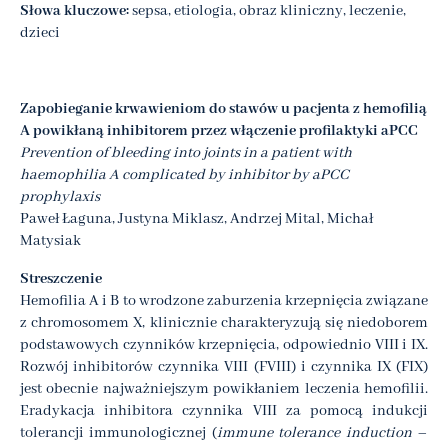
Słowa kluczowe:
sepsa, etiologia, obraz kliniczny, leczenie,
dzieci
Zapobieganie krwawieniom do stawów u pacjenta z hemofilią
A powikłaną inhibitorem przez włączenie profilaktyki aPCC
Prevention of bleeding into joints in a patient with
haemophilia A complicated by inhibitor by aPCC
prophylaxis
Paweł Łaguna, Justyna Miklasz, Andrzej Mital, Michał
Matysiak
Streszczenie
Hemofilia A i B to wrodzone zaburzenia krzepnięcia związane
z chromosomem X, klinicznie charakteryzują się niedoborem
podstawowych czynników krzepnięcia, odpowiednio VIII i IX.
Rozwój inhibitorów czynnika VIII (FVIII) i czynnika IX (FIX)
jest obecnie najważniejszym powikłaniem leczenia hemofilii.
Eradykacja inhibitora czynnika VIII za pomocą indukcji
tolerancji immunologicznej (
immune tolerance induction
–