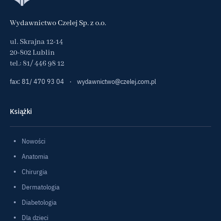
Wydawnictwo Czelej Sp. z o.o.
ul. Skrajna 12-14
20-802 Lublin
tel.:
81/ 446 98 12
fax: 81/ 470 93 04
·
wydawnictwo@czelej.com.pl
Książki
Nowości
Anatomia
Chirurgia
Dermatologia
Diabetologia
Dla dzieci