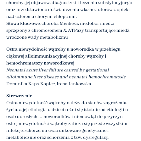
choroby, jej objawów, diagnostyki i leczenia substytucyjnego
oraz przedstawiono doświadczenia własne autorów z opieki
nad czterema chorymi chłopcami.
Słowa kluczowe
: choroba Menkesa, niedobór miedzi
sprzężony z chromosomem X, ATPazy transportujące miedź,
wrodzone wady metabolizmu
Ostra niewydolność wątroby u noworodka w przebiegu
ciążowej alloimmunizacyjnej choroby wątroby i
hemochromatozy noworodkowej
Neonatal acute liver failure caused by gestational
alloimmune liver disease and neonatal hemochromatosis
Dominika Kaps-Kopiec, Irena Jankowska
Streszczenie
Ostra niewydolność wątroby należy do stanów zagrożenia
życia, a jej etiologia u dzieci rożni się istotnie od etiologii u
osób dorosłych. U noworodków i niemowląt do przyczyn
ostrej niewydolności wątroby zalicza się przede wszystkim
infekcje, schorzenia uwarunkowane genetycznie i
metabolicznie oraz schorzenia z tzw. dysregulacji