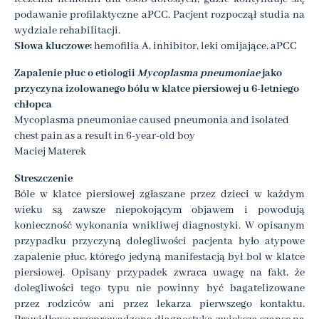
podawanie profilaktyczne aPCC. Pacjent rozpoczął studia na
wydziale rehabilitacji.
Słowa kluczowe:
hemofilia A, inhibitor, leki omijające, aPCC
Zapalenie płuc o etiologii
Mycoplasma pneumoniae
jako
przyczyna izolowanego bólu w klatce piersiowej u 6-letniego
chłopca
Mycoplasma pneumoniae caused pneumonia and isolated
chest pain as a result in 6-year-old boy
Maciej Materek
Streszczenie
Bóle w klatce piersiowej zgłaszane przez dzieci w każdym
wieku są zawsze niepokojącym objawem i powodują
konieczność wykonania wnikliwej diagnostyki. W opisanym
przypadku przyczyną dolegliwości pacjenta było atypowe
zapalenie płuc, którego jedyną manifestacją był bol w klatce
piersiowej. Opisany przypadek zwraca uwagę na fakt, że
dolegliwości tego typu nie powinny być bagatelizowane
przez rodziców ani przez lekarza pierwszego kontaktu.