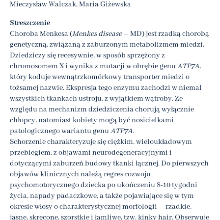
Mieczysław Walczak, Maria Giżewska
Streszczenie
Choroba Menkesa (
Menkes disease
– MD) jest rzadką chorobą
genetyczną, związaną z zaburzonym metabolizmem miedzi.
Dziedziczy się recesywnie, w sposób sprzężony z
chromosomem X i wynika z mutacji w obrębie genu
ATP7A
,
który koduje wewnątrzkomórkowy transporter miedzi o
tożsamej nazwie. Ekspresja tego enzymu zachodzi w niemal
wszystkich tkankach ustroju, z wyjątkiem wątroby. Ze
względu na mechanizm dziedziczenia chorują wyłącznie
chłopcy, natomiast kobiety mogą być nosicielkami
patologicznego wariantu genu
ATP7A.
Schorzenie charakteryzuje się ciężkim, wieloukładowym
przebiegiem, z objawami neurodegeneracyjnymi i
dotyczącymi zaburzeń budowy tkanki łącznej. Do pierwszych
objawów klinicznych należą regres rozwoju
psychomotorycznego dziecka po ukończeniu 8-10 tygodni
życia, napady padaczkowe, a także pojawiające się w tym
okresie włosy o charakterystycznej morfologii – rzadkie,
jasne, skręcone, szorstkie i łamliwe, tzw. kinky hair. Obserwuje