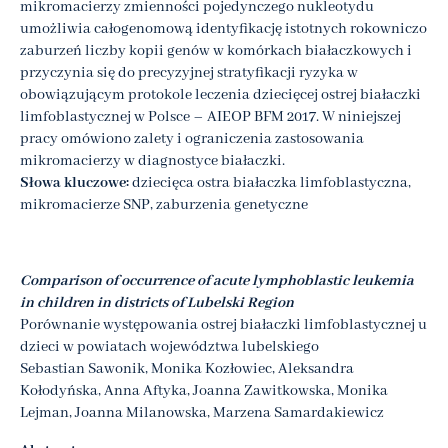
mikromacierzy zmienności pojedynczego nukleotydu
umożliwia całogenomową identyfikację istotnych rokowniczo
zaburzeń liczby kopii genów w komórkach białaczkowych i
przyczynia się do precyzyjnej stratyfikacji ryzyka w
obowiązującym protokole leczenia dziecięcej ostrej białaczki
limfoblastycznej w Polsce – AIEOP BFM 2017. W niniejszej
pracy omówiono zalety i ograniczenia zastosowania
mikromacierzy w diagnostyce białaczki.
Słowa kluczowe:
dziecięca ostra białaczka limfoblastyczna,
mikromacierze SNP, zaburzenia genetyczne
Comparison of occurrence of acute lymphoblastic leukemia
in children in districts of Lubelski Region
Porównanie występowania ostrej białaczki limfoblastycznej u
dzieci w powiatach województwa lubelskiego
Sebastian Sawonik, Monika Kozłowiec, Aleksandra
Kołodyńska, Anna Aftyka, Joanna Zawitkowska, Monika
Lejman, Joanna Milanowska, Marzena Samardakiewicz