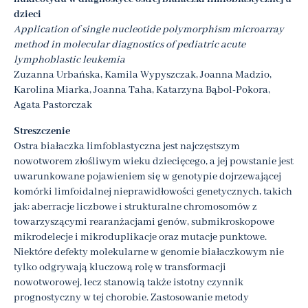
dzieci
Application of single nucleotide polymorphism microarray
method in molecular diagnostics of pediatric acute
lymphoblastic leukemia
Zuzanna Urbańska, Kamila Wypyszczak, Joanna Madzio,
Karolina Miarka, Joanna Taha, Katarzyna Bąbol-Pokora,
Agata Pastorczak
Streszczenie
Ostra białaczka limfoblastyczna jest najczęstszym
nowotworem złośliwym wieku dziecięcego, a jej powstanie jest
uwarunkowane pojawieniem się w genotypie dojrzewającej
komórki limfoidalnej nieprawidłowości genetycznych, takich
jak: aberracje liczbowe i strukturalne chromosomów z
towarzyszącymi rearanżacjami genów, submikroskopowe
mikrodelecje i mikroduplikacje oraz mutacje punktowe.
Niektóre defekty molekularne w genomie białaczkowym nie
tylko odgrywają kluczową rolę w transformacji
nowotworowej, lecz stanowią także istotny czynnik
prognostyczny w tej chorobie. Zastosowanie metody