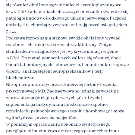
się również obniżone stężenie miedzi i ceruloplazminy we
krwi. Także w badaniach obrazowych nierzadko stwierdza się
patologie budowy ośrodkowego układu nerwowego. Pacjenci
dotknięci tą chorobą zazwyczaj umierają przed osiągnięciem
3. r.ż.
Podstawę rozpoznania stanowi zwykle obciążony wywiad
rodzinny i charakterystyczny obraz kliniczny. Złotym
standardem w diagnostyce jest wykrycie mutacji w genie
ATP7A.
Do metod pomocniczych zalicza się również, obok
badań laboratoryjnych i obrazowych, badanie mikroskopowe
włosów, analizę stężeń neuroprzekaźników i testy
biochemiczne.
Nie opracowano dotychczas skutecznej metody leczenia
przyczynowego MD. Zaobserwowano jednak, że wcześnie
wprowadzona (w ciągu pierwszych 30 dni życia)
suplementacja histydynianu miedzi może zapobiec
rozwinięciu pełnoobjawowego zespołu chorobowego i może
wydłużyć czas przeżycia pacjentów.
W poniższym opracowaniu dokonano syntetycznego
przeglądu piśmiennictwa dotyczącego patomechanizmu