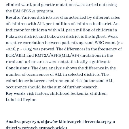
clinical ward, and genetic mutations was carried out using
the IBM SPSS 21 program.
Results.
Various districts are characterized by different rates
of children with ALL per 1 million of children in district. An
indicator for children with ALL per 1 million of children in
Puławski district and Łukowski district is the highest. Weak
negative correlation between patient’s age and WBC count (r =
−0.16, p < 0.05) was proved. The differences in the frequency of
BCR/ABL1 and KMT2A/AFF1(MLL/AF4) mutations in the
rural and urban areas were not statistically significant.
Conclusions
. The data analysis shows the difference in the
number of occurrences of ALL in selected districts. The
coincidence between environmental risk factors and ALL
occurrence should be the aim of further research.
Key words
: risk factors, childhood leukemia, children,
Lubelski Region
Analiza przyczyn, objawów klinicznych i leczenia sepsy u
dzieci w rożnych grupach wieku