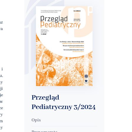
sz
wa
 i
u,
ny
ji
je
Przegląd
ów
Pediatryczny 3/2024
ze
wy
Opis
tm
ny