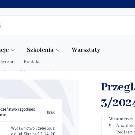
cje
Szkolenia
Warsztaty
etyczne
Kontakt
czny
Przegląd Pediatryczny 3/2024
»
Przegl
3/202
eczeństwo i zgodność
brak
ktu:
W numerze:
Anafilak
Wydawnictwo Czelej Sp. z
Pediatry
o.o., ul. Skrajna 12-14, 20-