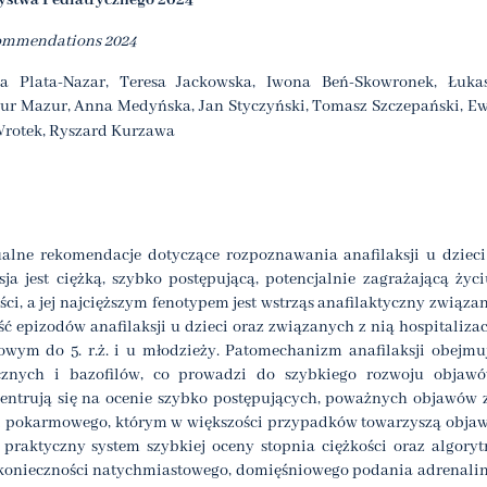
zystwa Pediatrycznego 2024
ecommendations 2024
na Plata-Nazar, Teresa Jackowska, Iwona Beń-Skowronek, Łuka
tur Mazur, Anna Medyńska, Jan Styczyński, Tomasz Szczepański, E
Wrotek, Ryszard Kurzawa
alne rekomendacje dotyczące rozpoznawania anafilaksji u dzieci
a jest ciężką, szybko postępującą, potencjalnie zagrażającą życi
, a jej najcięższym fenotypem jest wstrząs anafilaktyczny związa
ć epizodów anafilaksji u dzieci oraz związanych z nią hospitalizac
owym do 5. r.ż. i u młodzieży. Patomechanizm anafilaksji obejmu
znych i bazofilów, co prowadzi do szybkiego rozwoju objaw
ncentrują się na ocenie szybko postępujących, poważnych objawów 
i pokarmowego, którym w większości przypadków towarzyszą obja
praktyczny system szybkiej oceny stopnia ciężkości oraz algory
m konieczności natychmiastowego, domięśniowego podania adrenali