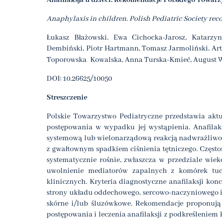
Anafilaksja u dzieci. Rekomendacje Polskiego Towar
Anaphylaxis in children. Polish Pediatric Society r
Łukasz Błażowski, Ewa Cichocka-Jarosz, Katarzy
Dembiński, Piotr Hartmann, Tomasz Jarmoliński, Ar
Toporowska
Kowalska, Anna Turska-Kmieć, August 
DOI: 10.26625/10050
Streszczenie
Polskie Towarzystwo Pediatryczne przedstawia aktu
postępowania w wypadku jej wystąpienia. Anafilaksj
systemową lub wielonarządową reakcją nadwrażliwości
z gwałtownym spadkiem ciśnienia tętniczego. Częstoś
systematycznie rośnie, zwłaszcza w przedziale wiek
uwolnienie mediatorów zapalnych z komórek tuc
klinicznych. Kryteria diagnostyczne anafilaksji ko
strony układu oddechowego, sercowo-naczyniowego 
skórne i/lub śluzówkowe. Rekomendacje proponują 
postępowania i leczenia anafilaksji z podkreślenie