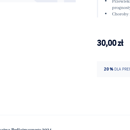
Przewlek
prognost
Choroby 
30,00
zł
20 %
DLA PR