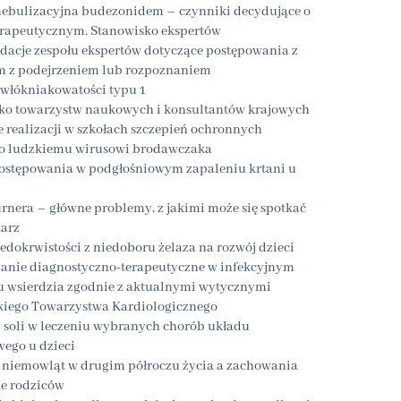
nebulizacyjna budezonidem – czynniki decydujące o
terapeutycznym. Stanowisko ekspertów
acje zespołu ekspertów dotyczące postępowania z
m z podejrzeniem lub rozpoznaniem
włókniakowatości typu 1
ko towarzystw naukowych i konsultantów krajowych
 realizacji w szkołach szczepień ochronnych
o ludzkiemu wirusowi brodawczaka
ostępowania w podgłośniowym zapaleniu krtani u
rnera – główne problemy, z jakimi może się spotkać
karz
edokrwistości z niedoboru żelaza na rozwój dzieci
anie diagnostyczno-terapeutyczne w infekcyjnym
u wsierdzia zgodnie z aktualnymi wytycznymi
kiego Towarzystwa Kardiologicznego
 soli w leczeniu wybranych chorób układu
ego u dzieci
 niemowląt w drugim półroczu życia a zachowania
e rodziców