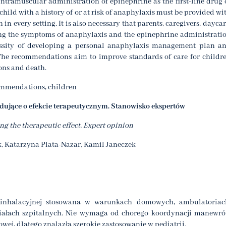
ntramuscular administration of epinephrine as the first-line drug 
 child with a history of or at risk of anaphylaxis must be provided wi
in every setting. It is also necessary that parents, caregivers, daycar
ing the symptoms of anaphylaxis and the epinephrine administrati
essity of developing a personal anaphylaxis management plan a
 The recommendations aim to improve standards of care for childr
ions and death.
ommendations, children
ujące o efekcie terapeutycznym. Stanowisko ekspertów
g the therapeutic effect. Expert opinion
, Katarzyna Plata-Nazar, Kamil Janeczek
 inhalacyjnej stosowana w warunkach domowych, ambulatoriac
ziałach szpitalnych. Nie wymaga od chorego koordynacji manewr
j, dlatego znalazła szerokie zastosowanie w pediatrii.