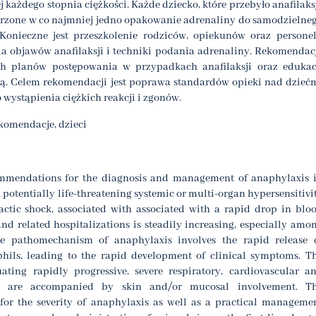
 każdego stopnia ciężkości. Każde dziecko, które przebyło anafilaks
atrzone w co najmniej jedno opakowanie adrenaliny do samodzielne
nieczne jest przeszkolenie rodziców, opiekunów oraz persone
a objawów anafilaksji i techniki podania adrenaliny. Rekomendac
h planów postępowania w przypadkach anafilaksji oraz edukac
yną. Celem rekomendacji jest poprawa standardów opieki nad dzieć
wystąpienia ciężkich reakcji i zgonów.
ekomendacje, dzieci
commendations for the diagnosis and management of anaphylaxis 
, potentially life-threatening systemic or multi-organ hypersensitivi
actic shock, associated with associated with a rapid drop in blo
nd related hospitalizations is steadily increasing, especially amo
e pathomechanism of anaphylaxis involves the rapid release 
hils, leading to the rapid development of clinical symptoms. T
ating rapidly progressive, severe respiratory, cardiovascular a
es are accompanied by skin and/or mucosal involvement. T
or the severity of anaphylaxis as well as a practical manageme