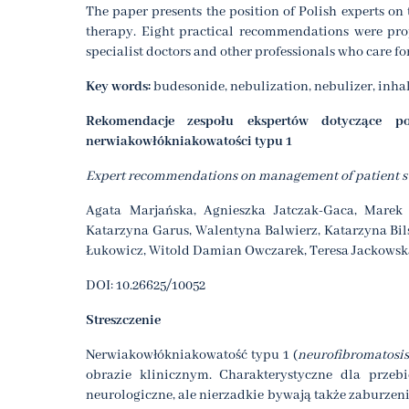
The paper presents the position of Polish experts on
therapy. Eight practical recommendations were propo
specialist doctors and other professionals who care fo
Key words:
budesonide, nebulization, nebulizer, inha
Rekomendacje zespołu ekspertów dotyczące p
nerwiakowłókniakowatości typu 1
Expert recommendations on management of patient su
Agata Marjańska, Agnieszka Jatczak-Gaca, Marek
Katarzyna Garus, Walentyna Balwierz, Katarzyna Bil
Łukowicz, Witold Damian Owczarek, Teresa Jackowska
DOI: 10.26625/10052
Streszczenie
Nerwiakowłókniakowatość typu 1 (
neurofibromatosis
obrazie klinicznym. Charakterystyczne dla przeb
neurologiczne, ale nierzadkie bywają także zaburzen