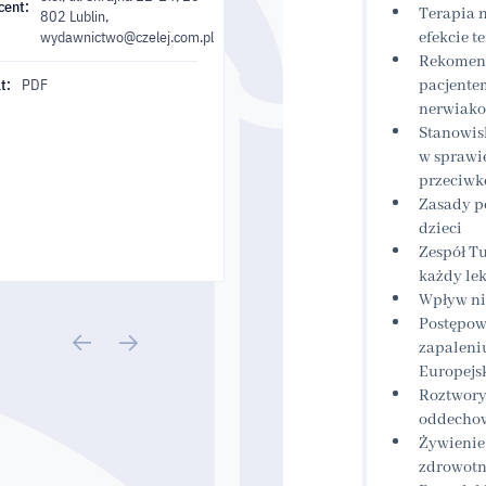
cent:
Terapia 
802 Lublin,
wydawnictwo@czelej.com.pl
efekcie 
Rekomend
t:
PDF
pacjente
nerwiako
Stanowis
w sprawie
przeciwk
Zasady p
dzieci
Zespół Tu
każdy le
Wpływ ni
Postępow
zapaleni
Europejs
Roztwory
oddechow
Żywienie
zdrowotn