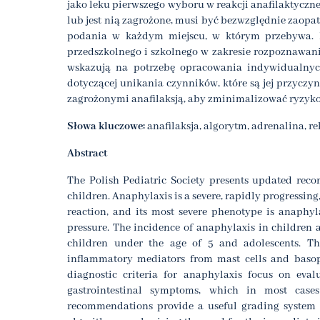
jako leku pierwszego wyboru w reakcji anafilaktycznej
lub jest nią zagrożone, musi być bezwzględnie zaop
podania w każdym miejscu, w którym przebywa. Ko
przedszkolnego i szkolnego w zakresie rozpoznawani
wskazują na potrzebę opracowania indywidualnyc
dotyczącej unikania czynników, które są jej przycz
zagrożonymi anafilaksją, aby zminimalizować ryzyko 
Słowa kluczowe:
anafilaksja, algorytm, adrenalina, r
Abstract
The Polish Pediatric Society presents updated re
children. Anaphylaxis is a severe, rapidly progressing
reaction, and its most severe phenotype is anaphyl
pressure. The incidence of anaphylaxis in children a
children under the age of 5 and adolescents. Th
inflammatory mediators from mast cells and basop
diagnostic criteria for anaphylaxis focus on evalu
gastrointestinal symptoms, which in most cas
recommendations provide a useful grading system f