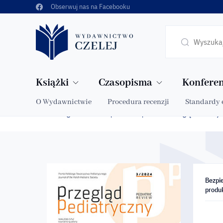
Obserwuj nas na Facebooku
Książki
Czasopisma
Konferen
O Wydawnictwie
Procedura recenzji
Standardy 
Strona główna
Sklep
Czasopisma
Przegląd Pediatry
»
»
»
Bezpi
produ