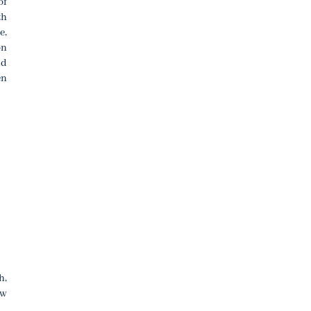
of
th
e,
on
nd
en
h,
ów