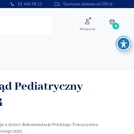
81 446 98 12
Darmowa dostawa od 200 zł
0
Zaloguj się
ąd Pediatryczny
4
sja u dzieci. Rekomendacje Polskiego Towarzystwa
cznego 2024