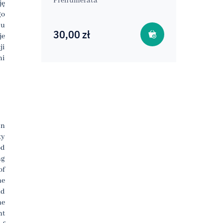
Prenumerata
ję
go
lu
30,00
zł
je
ji
mi
in
ty
od
ng
of
he
nd
he
nt