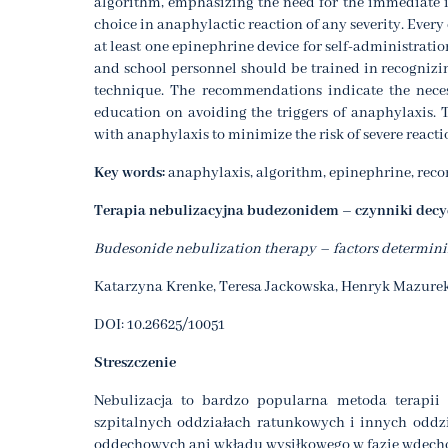
algorithm, emphasizing the need for the immediate i
choice in anaphylactic reaction of any severity. Every
at least one epinephrine device for self-administration 
and school personnel should be trained in recogniz
technique. The recommendations indicate the nec
education on avoiding the triggers of anaphylaxis.
with anaphylaxis to minimize the risk of severe react
Key words:
anaphylaxis, algorithm, epinephrine, rec
Terapia nebulizacyjna budezonidem – czynniki decyd
Budesonide nebulization therapy – factors determinin
Katarzyna Krenke, Teresa Jackowska, Henryk Mazurek
DOI: 10.26625/10051
Streszczenie
Nebulizacja to bardzo popularna metoda terapii
szpitalnych oddziałach ratunkowych i innych odd
oddechowych ani wkładu wysiłkowego w fazie wdechowe