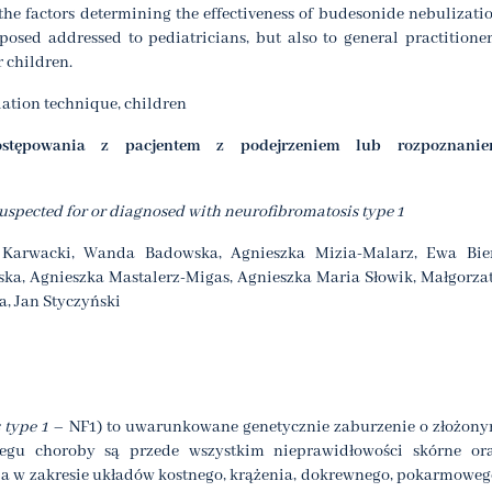
 the factors determining the effectiveness of budesonide nebulizati
sed addressed to pediatricians, but also to general practitioner
r children.
lation technique, children
ostępowania z pacjentem z podejrzeniem lub rozpoznani
spected for or diagnosed with neurofibromatosis type 1
 Karwacki, Wanda Badowska, Agnieszka Mizia-Malarz, Ewa Bie
ska, Agnieszka Mastalerz-Migas, Agnieszka Maria Słowik, Małgorza
, Jan Styczyński
 type 1
– NF1) to uwarunkowane genetycznie zaburzenie o złożon
iegu choroby są przede wszystkim nieprawidłowości skórne or
ia w zakresie układów kostnego, krążenia, dokrewnego, pokarmoweg