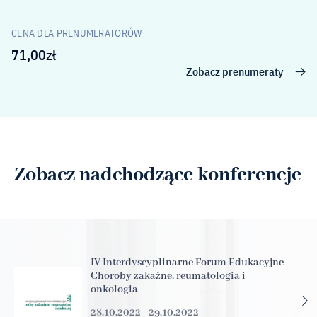
CENA DLA PRENUMERATORÓW
71,00
zł
Zobacz prenumeraty
Zobacz nadchodzące konferencje
IV Interdyscyplinarne Forum Edukacyjne
Choroby zakaźne, reumatologia i
onkologia
28.10.2022 - 29.10.2022