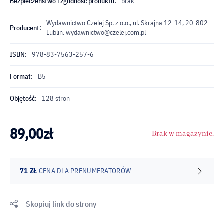
Bezpieczeństwo i zgodność produktu:
brak
Wydawnictwo Czelej Sp. z o.o., ul. Skrajna 12-14, 20-802
Producent:
Lublin,
wydawnictwo@czelej.com.pl
ISBN:
978-83-7563-257-6
Format:
B5
Objętość:
128 stron
89,00
zł
Brak w magazynie.
71 ZŁ
CENA DLA PRENUMERATORÓW
Skopiuj link do strony