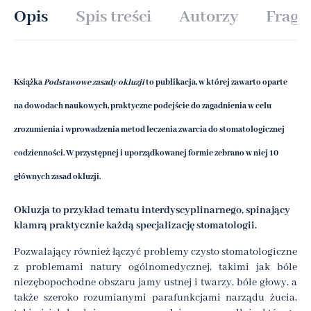
Opis
Spis treści
Autorzy
Fragm
Książka
Podstawowe zasady okluzji
to publikacja, w której zawarto oparte
na dowodach naukowych, praktyczne podejście do zagadnienia w celu
zrozumienia i wprowadzenia metod leczenia zwarcia do stomatologicznej
codzienności. W przystępnej i uporządkowanej formie zebrano w niej 10
głównych zasad okluzji.
Okluzja to przykład tematu interdyscyplinarnego, spinający
klamrą praktycznie każdą specjalizację stomatologii.
Pozwalający również łączyć problemy czysto stomatologiczne
z problemami natury ogólnomedycznej, takimi jak bóle
niezębopochodne obszaru jamy ustnej i twarzy, bóle głowy, a
także szeroko rozumianymi parafunkcjami narządu żucia,