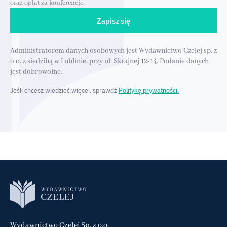
oraz opłat za konferencje.
Zapisz się
Administratorem danych osobowych jest Wydawnictwo Czelej sp. z
o.o. z siedzibą w Lublinie, przy ul. Skrajnej 12-14. Podanie danych
jest dobrowolne.
Jeśli chcesz wiedzieć więcej, sprawdź
Politykę prywatności.
Wydawnictwo Czelej Sp. z o.o.