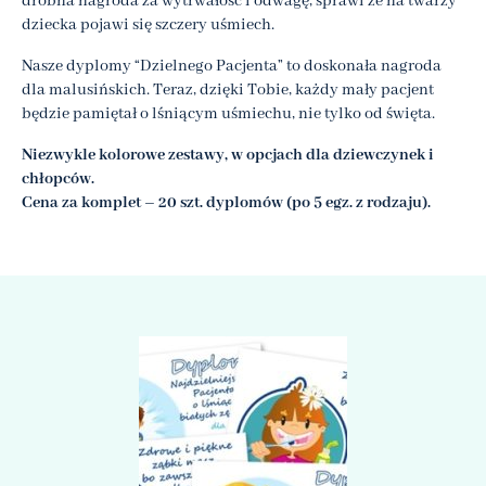
drobna nagroda za wytrwałość i odwagę, sprawi że na twarzy
dziecka pojawi się szczery uśmiech.
Nasze dyplomy “Dzielnego Pacjenta” to doskonała nagroda
dla malusińskich. Teraz, dzięki Tobie, każdy mały pacjent
będzie pamiętał o lśniącym uśmiechu, nie tylko od święta.
Niezwykle kolorowe zestawy, w opcjach dla dziewczynek i
chłopców.
Cena za komplet – 20 szt. dyplomów (po 5 egz. z rodzaju).