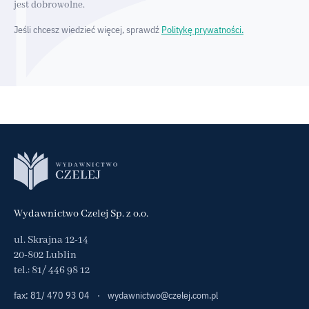
jest dobrowolne.
Jeśli chcesz wiedzieć więcej, sprawdź
Politykę prywatności.
Wydawnictwo Czelej Sp. z o.o.
ul. Skrajna 12-14
20-802 Lublin
tel.:
81/ 446 98 12
fax: 81/ 470 93 04
·
wydawnictwo@czelej.com.pl