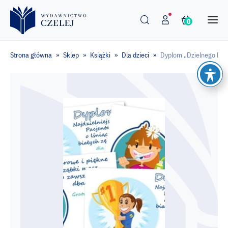
0
Strona główna
Sklep
Książki
Dla dzieci
Dyplom „Dzielnego Pac
»
»
»
»