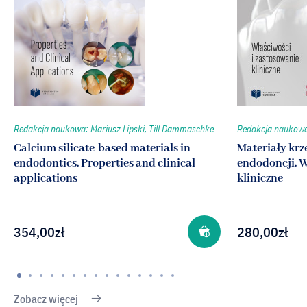
Redakcja naukowa: Mariusz Lipski, Till Dammaschke
Redakcja naukowa:
Calcium silicate-based materials in
Materiały kr
endodontics. Properties and clinical
endodoncji. W
applications
kliniczne
354,00
zł
280,00
zł
Zobacz więcej