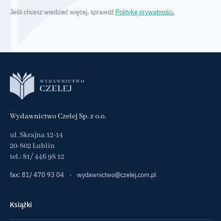
Jeśli chcesz wiedzieć więcej, sprawdź
Politykę prywatności.
Wydawnictwo Czelej Sp. z o.o.
ul. Skrajna 12-14
20-802 Lublin
tel.:
81/ 446 98 12
fax: 81/ 470 93 04
·
wydawnictwo@czelej.com.pl
Książki