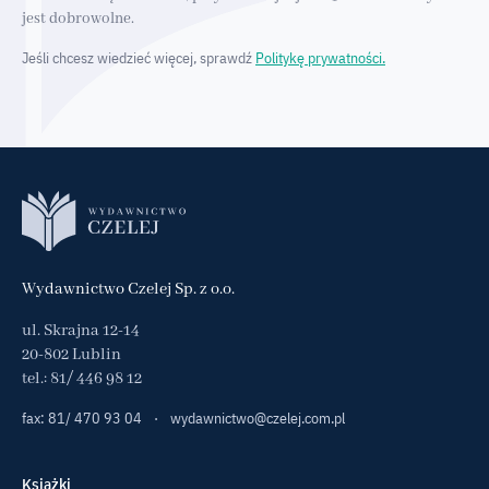
jest dobrowolne.
Jeśli chcesz wiedzieć więcej, sprawdź
Politykę prywatności.
Wydawnictwo Czelej Sp. z o.o.
ul. Skrajna 12-14
20-802 Lublin
tel.:
81/ 446 98 12
fax: 81/ 470 93 04
·
wydawnictwo@czelej.com.pl
Książki