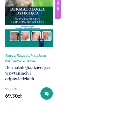
PROMOCJA
Andrzej Kaszuba, Mirosława
Kuchciak-Brancewicz
Dermatologia dziecięca
w pytaniach i
odpowiedziach
99,00
zł
69,30
zł