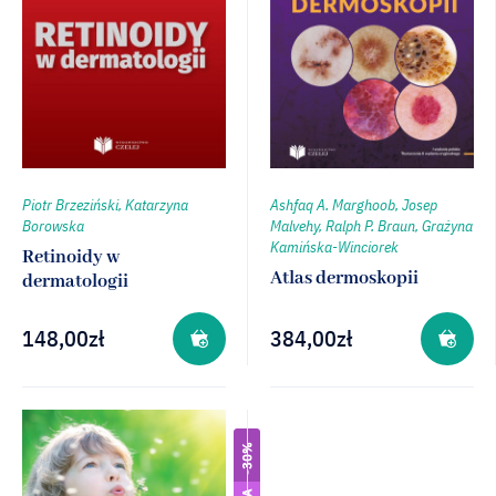
Piotr Brzeziński, Katarzyna
Ashfaq A. Marghoob, Josep
Borowska
Malvehy, Ralph P. Braun, Grażyna
Kamińska-Winciorek
Retinoidy w
Atlas dermoskopii
dermatologii
148,00
zł
384,00
zł
-30%