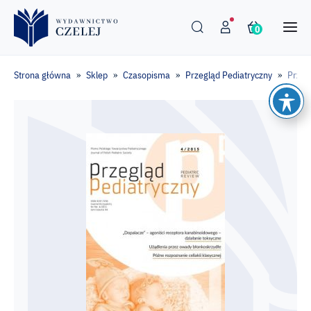
0
Strona główna
Sklep
Czasopisma
Przegląd Pediatryczny
Przeg
»
»
»
»