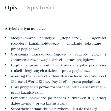
Opis
Spis treści
Artykuły w tym numerze:
Modyfikowane narkotyki („dopalacze”) – agoniści
receptora kanabinoidowego – działanie toksyczne –
praca poglądowa
Obrażenia czaszkowo-mózgowe a zawroty głowy i
zaburzenia równowagi u dzieci – praca poglądowa
Użądlenia przez owady błonkoskrzydłe jako przyczyna
reakcji alergicznych u dzieci – praca poglądowa
Averting the legacy of kidney disease focus on childhood
(Editorial World Kidney Day 2016) – praca poglądowa
Opis przypadku późno rozpoznanej celiakii klasycznej –
praca kazuistyczna
Porażenie połowicze po napadzie drgawek u 3-letniej
dziewczynki – praca kaziustyczna
Seborrheic dermatitis in a newborn – list do redakcji