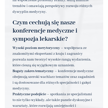
na współczesne problemy branży, służą analizie
trendów i omawiają perspektywy rozwoju różnych
dyscyplin medycyny.
Czym cechują się nasze
konferencje medyczne i
sympozja lekarskie?
Wysoki poziom merytoryczny
– współpraca ze
znakomitymi ekspertami z kraju i zagranicy
pozwala nam tworzyć wysokie rangą wydarzenia,
które cieszą się wyjątkowym uznaniem.
Bogaty zakres tematyczny
– konferencje medyczne
obejmują szeroki wachlarz tematów oraz zagadnień
i są dostosowane dla różnych specjalności i gałęzi
medycyny.
Praktyczne podejście
– spotkania ze specjalistami
to nie tylko wykłady, ale także panele dyskusyjne i
warsztaty, które rozwijają umiejętności i