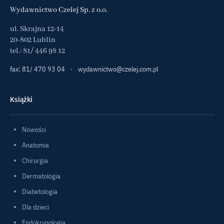
Wydawnictwo Czelej Sp. z o.o.
ul. Skrajna 12-14
20-802 Lublin
tel.:
81/ 446 98 12
fax: 81/ 470 93 04
·
wydawnictwo@czelej.com.pl
Książki
Nowości
Anatomia
Chirurgia
Dermatologia
Diabetologia
Dla dzieci
Endokrynologia