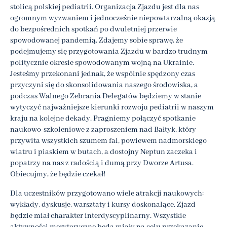
stolicą polskiej pediatrii. Organizacja Zjazdu jest dla nas
ogromnym wyzwaniem i jednocześnie niepowtarzalną okazją
do bezpośrednich spotkań po dwuletniej przerwie
spowodowanej pandemią. Zdajemy sobie sprawę, że
podejmujemy się przygotowania Zjazdu w bardzo trudnym
politycznie okresie spowodowanym wojną na Ukrainie.
Jesteśmy przekonani jednak, że wspólnie spędzony czas
przyczyni się do skonsolidowania naszego środowiska, a
podczas Walnego Zebrania Delegatów będziemy w stanie
wytyczyć najważniejsze kierunki rozwoju pediatrii w naszym
kraju na kolejne dekady. Pragniemy połączyć spotkanie
naukowo-szkoleniowe z zaproszeniem nad Bałtyk, który
przywita wszystkich szumem fal, powiewem nadmorskiego
wiatru i piaskiem w butach, a dostojny Neptun zaczeka i
popatrzy na nas z radością i dumą przy Dworze Artusa.
Obiecujmy, że będzie czekał!
Dla uczestników przygotowano wiele atrakcji naukowych:
wykłady, dyskusje, warsztaty i kursy doskonalące. Zjazd
będzie miał charakter interdyscyplinarny. Wszystkie