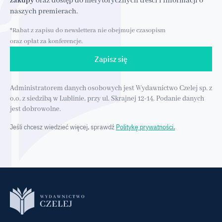
zakupy
oraz dostęp do merytorycznych treści i informacji o
naszych premierach.
*Rabat z zapisu do newslettera nie obejmuje czasopism
oraz opłat za konferencje.
Zapisz się
Administratorem danych osobowych jest Wydawnictwo Czelej sp. z
o.o. z siedzibą w Lublinie, przy ul. Skrajnej 12-14. Podanie danych
jest dobrowolne.
Jeśli chcesz wiedzieć więcej, sprawdź
Politykę prywatności.