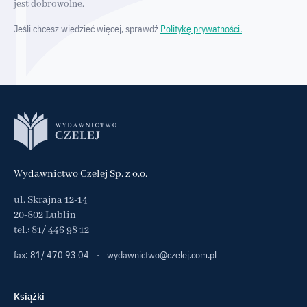
jest dobrowolne.
Jeśli chcesz wiedzieć więcej, sprawdź
Politykę prywatności.
Wydawnictwo Czelej Sp. z o.o.
ul. Skrajna 12-14
20-802 Lublin
tel.:
81/ 446 98 12
fax: 81/ 470 93 04
·
wydawnictwo@czelej.com.pl
Książki