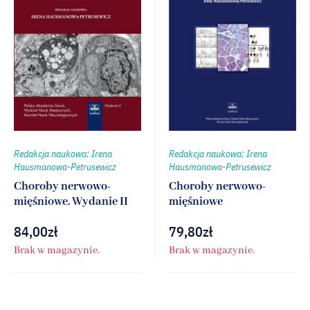
Redakcja naukowa: Irena
Redakcja naukowa: Irena
Hausmanowa-Petrusewicz
Hausmanowa-Petrusewicz
Choroby nerwowo-
Choroby nerwowo-
mięśniowe. Wydanie II
mięśniowe
84,00
zł
79,80
zł
Brak w magazynie.
Brak w magazynie.