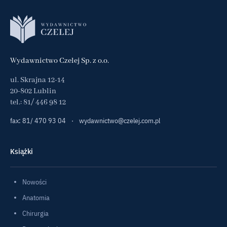
Wydawnictwo Czelej Sp. z o.o.
ul. Skrajna 12-14
20-802 Lublin
tel.:
81/ 446 98 12
fax: 81/ 470 93 04
·
wydawnictwo@czelej.com.pl
Książki
Nowości
Anatomia
Chirurgia