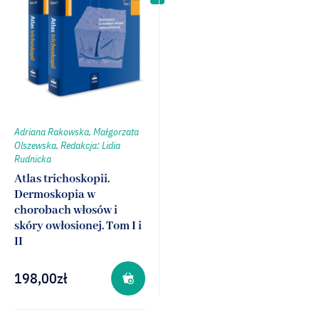
Adriana Rakowska, Małgorzata
Olszewska, Redakcja: Lidia
Rudnicka
Atlas trichoskopii.
Dermoskopia w
chorobach włosów i
skóry owłosionej. Tom I i
II
198,00
zł