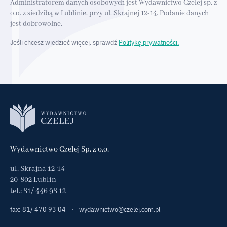
Administratorem danych osobowych jest Wydawnictwo Czelej sp. z
o.o. z siedzibą w Lublinie, przy ul. Skrajnej 12-14. Podanie danych
jest dobrowolne.
Jeśli chcesz wiedzieć więcej, sprawdź
Politykę prywatności.
Wydawnictwo Czelej Sp. z o.o.
ul. Skrajna 12-14
20-802 Lublin
tel.:
81/ 446 98 12
fax: 81/ 470 93 04
·
wydawnictwo@czelej.com.pl