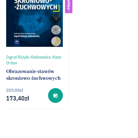
Ingrid Różyło-Kalinowska, Kaan
Orhan
Obrazowanie stawów
skroniowo-żuchwowych
289,00
zł
173,40
zł