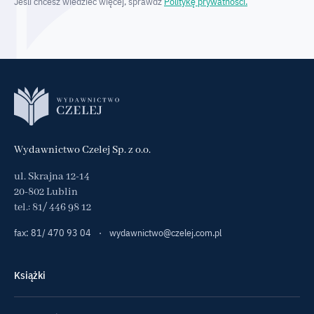
Jeśli chcesz wiedzieć więcej, sprawdź
Politykę prywatności.
Wydawnictwo Czelej Sp. z o.o.
ul. Skrajna 12-14
20-802 Lublin
tel.:
81/ 446 98 12
fax: 81/ 470 93 04
·
wydawnictwo@czelej.com.pl
Książki