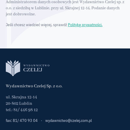
Administratorem danych osobowych jest Wydawnictwo Czelej sp. z
o.o. z siedzibą w Lublinie, przy ul. Skrajnej 12-14. Podanie danych
jest dobrowolne.
Jeśli chcesz wiedzieć więcej, sprawdź
Politykę prywatności.
Wydawnictwo Czelej Sp. z o.o.
ul. Skrajna 12-14
20-802 Lublin
tel.:
81/ 446 98 12
fax: 81/ 470 93 04
·
wydawnictwo@czelej.com.pl