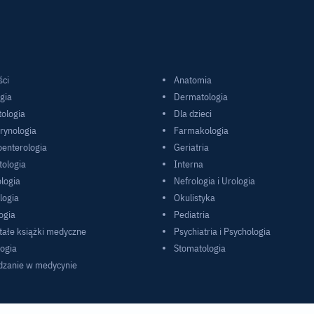
ci
Anatomia
gia
Dermatologia
tologia
Dla dzieci
rynologia
Farmakologia
oenterologia
Geriatria
ologia
Interna
logia
Nefrologia i Urologia
logia
Okulistyka
ogia
Pediatria
tałe książki medyczne
Psychiatria i Psychologia
logia
Stomatologia
dzanie w medycynie