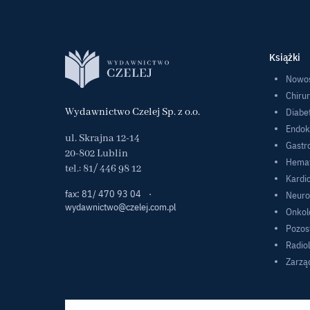
Książki
Nowoś
Chirur
Wydawnictwo Czelej Sp. z o.o.
Diabe
Endok
ul. Skrajna 12-14
Gastr
20-802 Lublin
Hemat
tel.:
81/ 446 98 12
Kardio
fax: 81/ 470 93 04
·
Neuro
wydawnictwo@czelej.com.pl
Onkol
Pozos
Radio
Zarzą