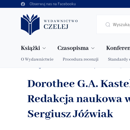
Obserwuj nas na Facebooku
Książki
Czasopisma
Konferen
O Wydawnictwie
Procedura recenzji
Standardy 
Strona główna
Dorothee G.A. Kasteleijn-Nolst Trenite // R
»
Dorothee G.A. Kastel
Redakcja naukowa w
Sergiusz Jóźwiak