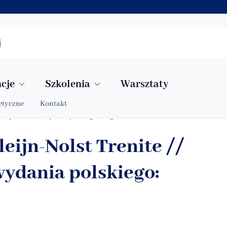
cje
Szkolenia
Warsztaty
etyczne
Kontakt
edakcja naukowa wydania polskiego: Sergiusz Jóźwiak
eijn-Nolst Trenite //
ydania polskiego: