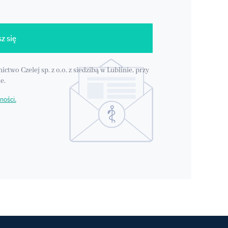
z się
o Czelej sp. z o.o. z siedzibą w Lublinie, przy
e.
ności.