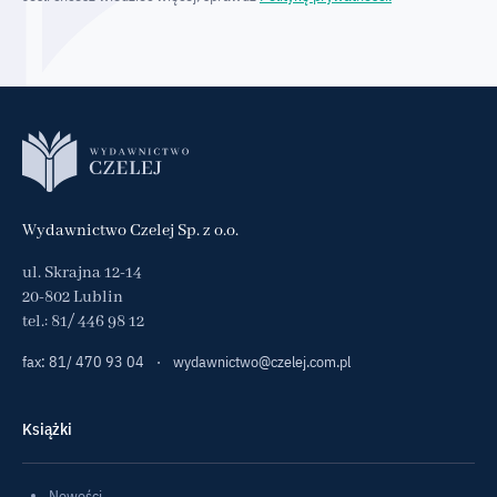
Wydawnictwo Czelej Sp. z o.o.
ul. Skrajna 12-14
20-802 Lublin
tel.:
81/ 446 98 12
fax: 81/ 470 93 04
·
wydawnictwo@czelej.com.pl
Książki
Nowości