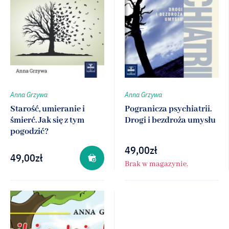
Anna Grzywa
Anna Grzywa
Starość, umieranie i
Pogranicza psychiatrii.
śmierć. Jak się z tym
Drogi i bezdroża umysłu
pogodzić?
49,00
zł
49,00
zł
Brak w magazynie.