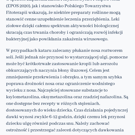
(EPOS 2020), jak i stanowisko Polskiego Towarzystwa
Fitoterapii wskazują, że niektóre preparaty roślinne mogą
stanowić cenne uzupełnienie leczenia przeziębienia. Leki
ziołowe dzięki całemu spektrum aktywności biologicznej
skracają czas trwania choroby i ograniczają rozwój infekcji
bakteryjnej jako powikłania zakażenia wirusowego.
W przypadkach kataru zalecamy płukanie nosa roztworem
soli. Jeśli jednak nie przynosi to wystarczającej ulgi, pomocne
może być krótkotrwałe zastosowanie kropli lub aerozolu
obkurczających naczynia błony śluzowej. Celem jest
zmniejszenie przekrwienia i obrzęku, a tym samym szybka
poprawa drożności nosa oraz ograniczenie wodnistego
wycieku z nosa. Najczęściej stosowane substancje to
ksylometazolina, oksymetazolina oraz rzadziej nafazolina. Są
one dostępne bez recepty w różnych stężeniach,
dostosowanych do wieku dziecka. Czas działania pojedynczej
dawki wynosi zwykle 6-12 godzin, dzięki czemu lek przynosi
dziecku ulgę również podczas snu. Należy zachować
ostrożność i przestrzegać zaleceń dotyczących dawkowania