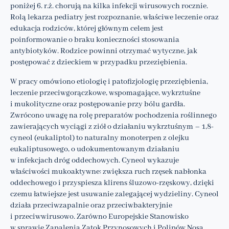
poniżej 6. r.ż. chorują na kilka infekcji wirusowych rocznie.
Rolą lekarza pediatry jest rozpoznanie, właściwe leczenie oraz
edukacja rodziców, której głównym celem jest
poinformowanie o braku konieczności stosowania
antybiotyków. Rodzice powinni otrzymać wytyczne, jak
postępować z dzieckiem w przypadku przeziębienia.
W pracy omówiono etiologię i patofizjologię przeziębienia,
leczenie przeciwgorączkowe, wspomagające, wykrztuśne
i mukolityczne oraz postępowanie przy bólu gardła.
Zwrócono uwagę na rolę preparatów pochodzenia roślinnego
zawierających wyciągi z ziół o działaniu wykrztuśnym – 1,8-
cyneol (eukaliptol) to naturalny monoterpen z olejku
eukaliptusowego, o udokumentowanym działaniu
w infekcjach dróg oddechowych. Cyneol wykazuje
właściwości mukoaktywne: zwiększa ruch rzęsek nabłonka
oddechowego i przyspiesza klirens śluzowo-rzęskowy, dzięki
czemu łatwiejsze jest usuwanie zalegającej wydzieliny. Cyneol
działa przeciwzapalnie oraz przeciwbakteryjnie
i przeciwwirusowo. Zarówno Europejskie Stanowisko
w sprawie Zapalenia Zatok Przynosowych i Polipów Nosa