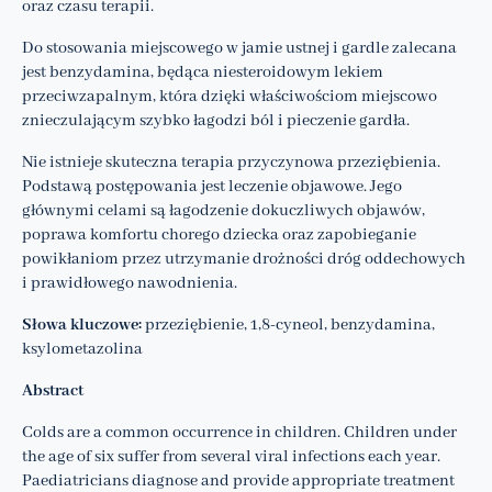
oraz czasu terapii.
Do stosowania miejscowego w jamie ustnej i gardle zalecana
jest benzydamina, będąca niesteroidowym lekiem
przeciwzapalnym, która dzięki właściwościom miejscowo
znieczulającym szybko łagodzi ból i pieczenie gardła.
Nie istnieje skuteczna terapia przyczynowa przeziębienia.
Podstawą postępowania jest leczenie objawowe. Jego
głównymi celami są łagodzenie dokuczliwych objawów,
poprawa komfortu chorego dziecka oraz zapobieganie
powikłaniom przez utrzymanie drożności dróg oddechowych
i prawidłowego nawodnienia.
Słowa kluczowe:
przeziębienie, 1,8-cyneol, benzydamina,
ksylometazolina
Abstract
Colds are a common occurrence in children. Children under
the age of six suffer from several viral infections each year.
Paediatricians diagnose and provide appropriate treatment