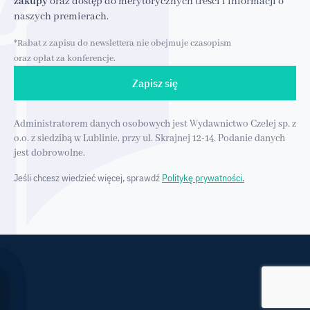
zakupy
oraz dostęp do merytorycznych treści i informacji o
naszych premierach.
*Rabat z zapisu do newslettera nie obejmuje czasopism
oraz opłat za konferencje.
Zapisz się
Administratorem danych osobowych jest Wydawnictwo Czelej sp. z
o.o. z siedzibą w Lublinie, przy ul. Skrajnej 12-14. Podanie danych
jest dobrowolne.
Jeśli chcesz wiedzieć więcej, sprawdź
Politykę prywatności.